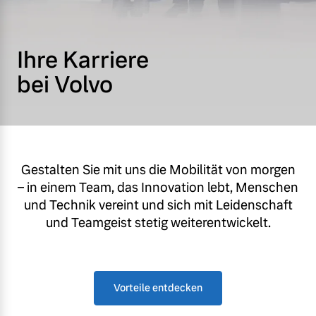
Volvo Gebrauchtwagenbörse
Kontakt und Anfahrt
Mild-Hybrid
Ihre Karriere
4 Modelle
Gebrauchtwagen
Karriere
bei Volvo
Volvo kauft Ihr Auto
Unsere News & Events
Aktuelle Zubehörangebote
Geschäftskunden
Gestalten Sie mit uns die Mobilität von morgen
Zubehörkatalog
– in einem Team, das Innovation lebt, Menschen
Editionsmodelle
und Technik vereint und sich mit Leidenschaft
und Teamgeist stetig weiterentwickelt.
Konnektivität
Service by Volvo
Vorteile entdecken
Sie erhalten bei uns eine
Angebot anfragen
Vielzahl von Original