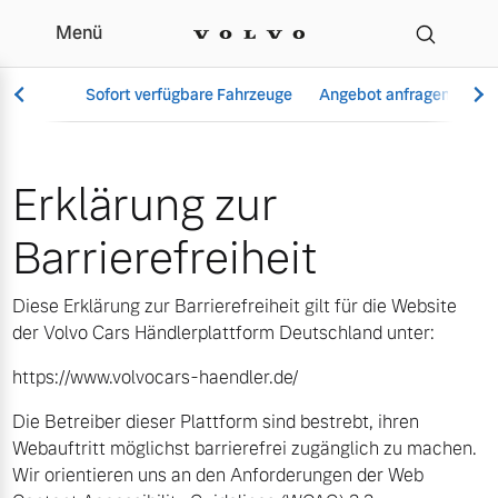
Menü
Erklärung zur Barrierefre
Sofort verfügbare Fahrzeuge
Angebot anfragen
Se
Erklärung zur
Vollelektrisch
Barrierefreiheit
6 Modelle
Diese Erklärung zur Barrierefreiheit gilt für die Website
der Volvo Cars Händlerplattform Deutschland unter:
https://www.volvocars-haendler.de/
Aktuelle Angebote
Über uns
Plug-in Hybrid
Die Betreiber dieser Plattform sind bestrebt, ihren
3 Modelle
Webauftritt möglichst barrierefrei zugänglich zu machen.
Wir orientieren uns an den Anforderungen der Web
Geschäftskunden
Unser Team