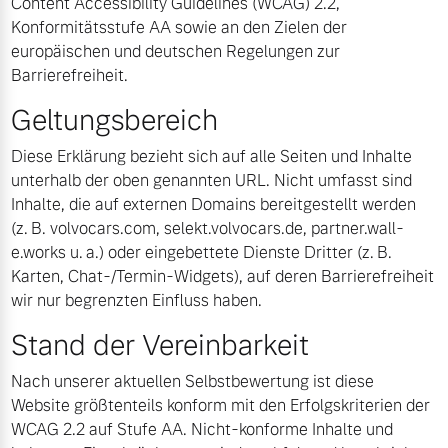
Content Accessibility Guidelines (WCAG) 2.2,
Konformitätsstufe AA sowie an den Zielen der
Volvo Gebrauchtwagenbörse
Kontakt und Anfahrt
europäischen und deutschen Regelungen zur
Mild-Hybrid
Barrierefreiheit.
4 Modelle
Gebrauchtwagen
Karriere
Geltungsbereich
Volvo kauft Ihr Auto
Unsere News & Events
Diese Erklärung bezieht sich auf alle Seiten und Inhalte
unterhalb der oben genannten URL. Nicht umfasst sind
Inhalte, die auf externen Domains bereitgestellt werden
Aktuelle Zubehörangebote
Geschäftskunden
(z. B. volvocars.com, selekt.volvocars.de, partner.wall-
e.works u. a.) oder eingebettete Dienste Dritter (z. B.
Zubehörkatalog
Editionsmodelle
Karten, Chat-/Termin-Widgets), auf deren Barrierefreiheit
wir nur begrenzten Einfluss haben.
Konnektivität
Service by Volvo
Stand der Vereinbarkeit
Nach unserer aktuellen Selbstbewertung ist diese
Website größtenteils konform mit den Erfolgskriterien der
Sie erhalten bei uns eine
WCAG 2.2 auf Stufe AA. Nicht-konforme Inhalte und
Angebot anfragen
Vielzahl von Original