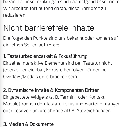
bekannte Einschränkungen sind nachfolgend beschrieben.
Volvo Winter- und
Wir arbeiten fortlaufend daran, diese Barrieren zu
Fahrzeug konfigurieren
Sommer Kompletträder.
reduzieren.
Bitte sprechen Sie uns
Nicht barrierefreie Inhalte
Sofort verfügbare Fahrzeuge
direkt an.
Mehr erfahren
Die folgenden Punkte sind uns bekannt oder können auf
einzelnen Seiten auftreten:
1. Tastaturbedienbarkeit & Fokusführung
Volvo Selekt
Einzelne interaktive Elemente sind per Tastatur nicht
Frühjahrscheck
Gebrauchtwagen
jederzeit erreichbar; Fokusreihenfolgen können bei
Entdecken Sie unsere
Overlays/Modals unterbrochen sein.
Die Neuwagenalternative
saisonalen Angebote.
Mehr erfahren
Mehr erfahren
2. Dynamische Inhalte & Komponenten Dritter
Eingebettete Widgets (z. B. Termin- oder Kontakt-
Module) können den Tastaturfokus unerwartet einfangen
oder besitzen unzureichende ARIA-Auszeichnungen.
Editionsmodelle
Finanzierung & Leasing
Jetzt kennenlernen
3. Medien & Dokumente