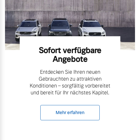
Volvo Gebrauchtwagenbörse
Kontakt und Anfahrt
Mild-Hybrid
4 Modelle
Gebrauchtwagen
Karriere
Volvo kauft Ihr Auto
Unsere News & Events
Sofort verfügbare
Angebote
Aktuelle Zubehörangebote
Geschäftskunden
Entdecken Sie Ihren neuen
Gebrauchten zu attraktiven
Zubehörkatalog
Editionsmodelle
Konditionen – sorgfältig vorbereitet
und bereit für Ihr nächstes Kapitel.
Konnektivität
Service by Volvo
Mehr erfahren
Sie erhalten bei uns eine
Angebot anfragen
Vielzahl von Original