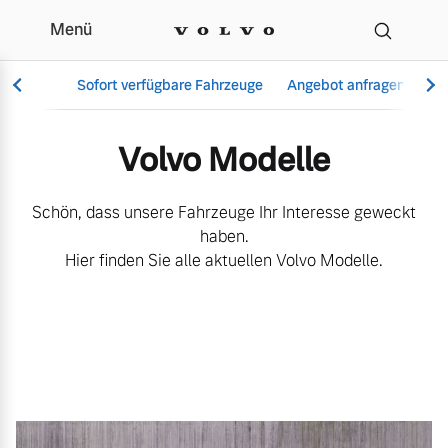
Menü
Alle Volvo Modelle im Ü
Sofort verfügbare Fahrzeuge
Angebot anfragen
Se
Volvo Modelle
Vollelektrisch
Schön, dass unsere Fahrzeuge Ihr Interesse geweckt
6 Modelle
haben.
Hier finden Sie alle aktuellen Volvo Modelle.
Aktuelle Angebote
Über uns
Plug-in Hybrid
3 Modelle
Geschäftskunden
Unser Team