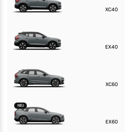
Versicherung
XC40
Mehr erfahren
EX40
XC60
NEU
EX60