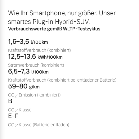
Volvo Winter- und
Fahrzeug konfigurieren
Wie Ihr Smartphone, nur größer. Unser
Sommer Kompletträder.
smartes Plug-in Hybrid-SUV.
Bitte sprechen Sie uns
Sofort verfügbare Fahrzeuge
direkt an.
Verbrauchswerte gemäß WLTP-Testzyklus
Mehr erfahren
1,6–3,5
l/100km
Kraftstoffverbrauch
(kombiniert)
12,5–13,6
kWh/100km
Stromverbrauch
(kombiniert)
Volvo Selekt
6,5–7,3
Frühjahrscheck
l/100km
Gebrauchtwagen
Entdecken Sie unsere
Kraftstoffverbrauch
(kombiniert bei entladener Batterie)
Die Neuwagenalternative
59–80
saisonalen Angebote.
g/km
Mehr erfahren
CO
-Emission
(kombiniert)
Mehr erfahren
2
B
CO
-Klasse
2
E–F
CO
-Klasse
(Batterie entladen)
Editionsmodelle
2
Finanzierung & Leasing
Jetzt kennenlernen