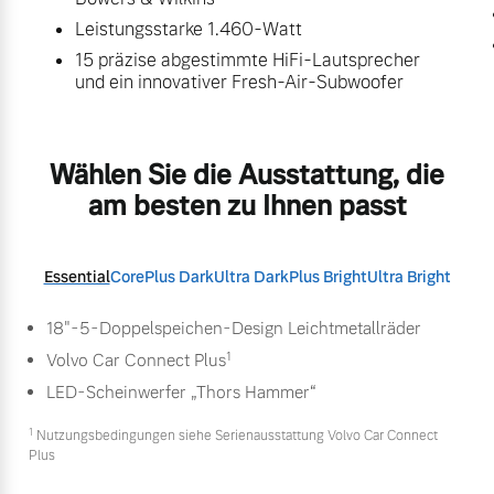
Leistungsstarke 1.460-Watt
15 präzise abgestimmte HiFi-Lautsprecher
und ein innovativer Fresh-Air-Subwoofer
Wählen Sie die Ausstattung, die
am besten zu Ihnen passt
Essential
Core
Plus Dark
Ultra Dark
Plus Bright
Ultra Bright
18"-5-Doppelspeichen-Design Leichtmetallräder
1
Volvo Car Connect Plus
LED-Scheinwerfer „Thors Hammer“
1
Nutzungsbedingungen siehe Serienausstattung Volvo Car Connect
Plus