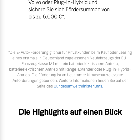
Volvo oder Plug-in-Hybrid und
sichern Sie sich Fördersummen von
bis zu 6.000 €⁠*.
*Die E‑Auto-Förderung gilt nur für Privatkunden beim Kauf oder Leasing
eines erstmals in Deutschland zugelassenen Neufahrzeugs der EU-
Fahrzeugklasse M1 mit rein batterieelektrischem Antrieb,
batterieelektrischem Antrieb mit Range-Extender oder Plug-in-Hybrid-
Antrieb. Die Förderung ist an bestimmte klimaschutzrelevante
Anforderungen gebunden. Weitere Informationen finden Sie auf der
Seite des
Bundesumweltministeriums.
Die Highlights auf einen Blick