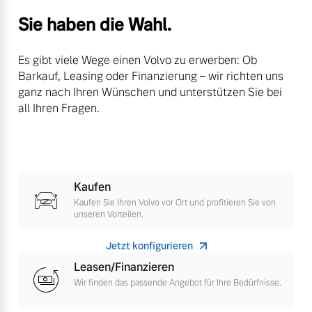
Versicherung
Sie haben die Wahl.
Mehr erfahren
Es gibt viele Wege einen Volvo zu erwerben: Ob
Barkauf, Leasing oder Finanzierung – wir richten uns
ganz nach Ihren Wünschen und unterstützen Sie bei
all Ihren Fragen.
Kaufen
Kaufen Sie Ihren Volvo vor Ort und profitieren Sie von
unseren Vorteilen.
Jetzt konfigurieren
Leasen/Finanzieren
Wir finden das passende Angebot für Ihre Bedürfnisse.