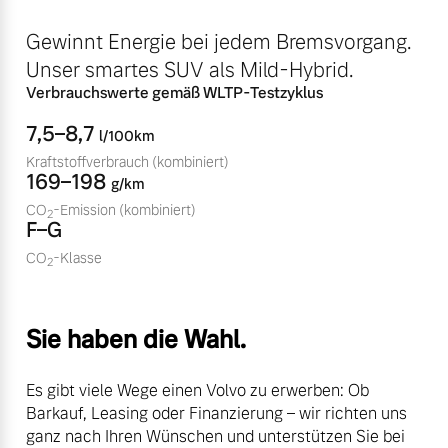
Volvo Winter- und
Fahrzeug konfigurieren
Gewinnt Energie bei jedem Bremsvorgang.
Sommer Kompletträder.
Unser smartes SUV als Mild-Hybrid.
Bitte sprechen Sie uns
Sofort verfügbare Fahrzeuge
direkt an.
Verbrauchswerte gemäß WLTP-Testzyklus
Mehr erfahren
7,5–8,7
l/100km
Kraftstoffverbrauch
(kombiniert)
169–198
g/km
CO
-Emission
(kombiniert)
2
Volvo Selekt
F–G
Frühjahrscheck
Gebrauchtwagen
Entdecken Sie unsere
CO
-Klasse
2
Die Neuwagenalternative
saisonalen Angebote.
Mehr erfahren
Mehr erfahren
Sie haben die Wahl.
Es gibt viele Wege einen Volvo zu erwerben: Ob
Editionsmodelle
Barkauf, Leasing oder Finanzierung – wir richten uns
Finanzierung & Leasing
ganz nach Ihren Wünschen und unterstützen Sie bei
Jetzt kennenlernen