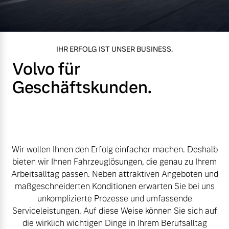
Volvo Gebrauchtwagenbörse
Kontakt und Anfahrt
Mild-Hybrid
4 Modelle
Gebrauchtwagen
Karriere
IHR ERFOLG IST UNSER BUSINESS.
Volvo für
Volvo kauft Ihr Auto
Unsere News & Events
Geschäftskunden.
Aktuelle Zubehörangebote
Geschäftskunden
Zubehörkatalog
Editionsmodelle
Wir wollen Ihnen den Erfolg einfacher machen. Deshalb
bieten wir Ihnen Fahrzeuglösungen, die genau zu Ihrem
Konnektivität
Service by Volvo
Arbeitsalltag passen. Neben attraktiven Angeboten und
maßgeschneiderten Konditionen erwarten Sie bei uns
unkomplizierte Prozesse und umfassende
Serviceleistungen. Auf diese Weise können Sie sich auf
Sie erhalten bei uns eine
Angebot anfragen
die wirklich wichtigen Dinge in Ihrem Berufsalltag
Vielzahl von Original