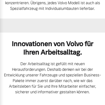
konzentrieren. Übrigens, jedes Volvo Modell ist auch als
Volvo Winter- und
Spezialfahrzeug mit Individualumbauten lieferbar.
Fahrzeug konfigurieren
Sommer Kompletträder.
Bitte sprechen Sie uns
Sofort verfügbare Fahrzeuge
direkt an.
Mehr erfahren
Innovationen von Volvo für
Ihren Arbeitsalltag.
Volvo Selekt
Frühjahrscheck
Gebrauchtwagen
Entdecken Sie unsere
Der Arbeitsalltag ist gefüllt mit neuen
Die Neuwagenalternative
saisonalen Angebote.
Herausforderungen. Deshalb denken wir bei der
Mehr erfahren
Mehr erfahren
Entwicklung unserer Fahrzeuge und speziellen Business-
Pakete immer zuerst darüber nach, wie wir das
Arbeitsleben für Sie und Ihre Mitarbeiter einfacher,
sicherer und informativer gestalten können.
Editionsmodelle
Finanzierung & Leasing
Jetzt kennenlernen