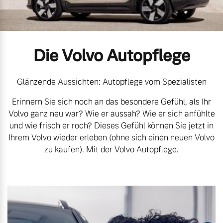
Volvo Gebrauchtwagenbörse
Kontakt und Anfahrt
Mild-Hybrid
4 Modelle
Gebrauchtwagen
Karriere
Die Volvo Autopflege
Volvo kauft Ihr Auto
Unsere News & Events
Glänzende Aussichten: Autopflege vom Spezialisten
Erinnern Sie sich noch an das besondere Gefühl, als Ihr
Aktuelle Zubehörangebote
Geschäftskunden
Volvo ganz neu war? Wie er aussah? Wie er sich anfühlte
und wie frisch er roch? Dieses Gefühl können Sie jetzt in
Zubehörkatalog
Editionsmodelle
Ihrem Volvo wieder erleben (ohne sich einen neuen Volvo
zu kaufen). Mit der Volvo Autopflege.
Konnektivität
Service by Volvo
Sie erhalten bei uns eine
Angebot anfragen
Vielzahl von Original