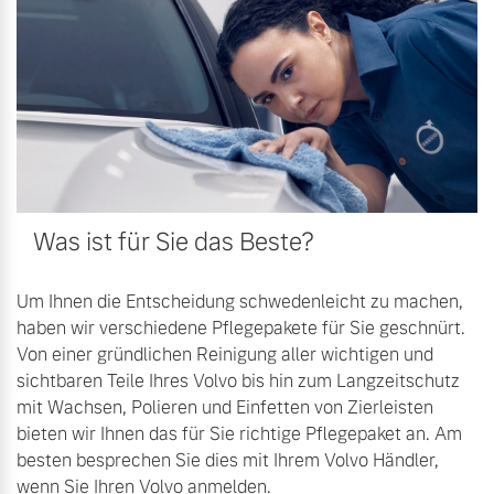
Volvo Winter- und
Fahrzeug konfigurieren
Sommer Kompletträder.
Bitte sprechen Sie uns
Sofort verfügbare Fahrzeuge
direkt an.
Mehr erfahren
Was ist für Sie das Beste?
Volvo Selekt
Frühjahrscheck
Gebrauchtwagen
Entdecken Sie unsere
Die Neuwagenalternative
Um Ihnen die Entscheidung schwedenleicht zu machen,
saisonalen Angebote.
haben wir verschiedene Pflegepakete für Sie geschnürt.
Mehr erfahren
Mehr erfahren
Von einer gründlichen Reinigung aller wichtigen und
sichtbaren Teile Ihres Volvo bis hin zum Langzeitschutz
mit Wachsen, Polieren und Einfetten von Zierleisten
bieten wir Ihnen das für Sie richtige Pflegepaket an. Am
Editionsmodelle
besten besprechen Sie dies mit Ihrem Volvo Händler,
Finanzierung & Leasing
Jetzt kennenlernen
wenn Sie Ihren Volvo anmelden.