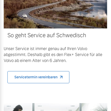
Volvo Winter- und
Fahrzeug konfigurieren
Sommer Kompletträder.
Bitte sprechen Sie uns
Sofort verfügbare Fahrzeuge
direkt an.
Mehr erfahren
So geht Service auf Schwedisch
Unser Service ist immer genau auf Ihren Volvo
abgestimmt. Deshalb gibt es den Flex+ Service für alle
Volvo Selekt
Frühjahrscheck
Volvo ab einem Alter von 6 Jahren.
Gebrauchtwagen
Entdecken Sie unsere
Die Neuwagenalternative
saisonalen Angebote.
Mehr erfahren
Mehr erfahren
Servicetermin vereinbaren
Editionsmodelle
Finanzierung & Leasing
Jetzt kennenlernen