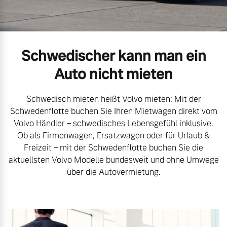
Volvo Gebrauchtwagenbörse
Kontakt und Anfahrt
Mild-Hybrid
4 Modelle
Gebrauchtwagen
Karriere
Schwedischer kann man ein
Volvo kauft Ihr Auto
Unsere News & Events
Auto nicht mieten
Schwedisch mieten heißt Volvo mieten: Mit der
Aktuelle Zubehörangebote
Geschäftskunden
Schwedenflotte buchen Sie Ihren Mietwagen direkt vom
Volvo Händler – schwedisches Lebensgefühl inklusive.
Zubehörkatalog
Ob als Firmenwagen, Ersatzwagen oder für Urlaub &
Editionsmodelle
Freizeit – mit der Schwedenflotte buchen Sie die
aktuellsten Volvo Modelle bundesweit und ohne Umwege
Konnektivität
Service by Volvo
über die Autovermietung.
Sie erhalten bei uns eine
Angebot anfragen
Vielzahl von Original