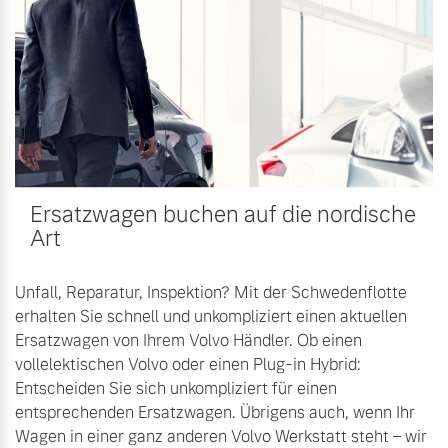
Volvo Winter- und
Fahrzeug konfigurieren
Sommer Kompletträder.
Bitte sprechen Sie uns
Sofort verfügbare Fahrzeuge
direkt an.
Mehr erfahren
Ersatzwagen buchen auf die nordische
Volvo Selekt
Frühjahrscheck
Art
Gebrauchtwagen
Entdecken Sie unsere
Die Neuwagenalternative
saisonalen Angebote.
Unfall, Reparatur, Inspektion? Mit der Schwedenflotte
Mehr erfahren
Mehr erfahren
erhalten Sie schnell und unkompliziert einen aktuellen
Ersatzwagen von Ihrem Volvo Händler. Ob einen
vollelektischen Volvo oder einen Plug-in Hybrid:
Entscheiden Sie sich unkompliziert für einen
Editionsmodelle
entsprechenden Ersatzwagen. Übrigens auch, wenn Ihr
Finanzierung & Leasing
Wagen in einer ganz anderen Volvo Werkstatt steht – wir
Jetzt kennenlernen