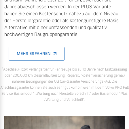
Versicherung
Jahre abgeschlossen werden. In der PLUS Variante
Mehr erfahren
haben Sie einen Kostenschutz nahezu auf dem Niveau
der Herstellergarantie oder als kostengünstigere Basis
Alternative mit einer umfassenden und qualitativ
hochwertigen Baugruppengarantie.
MEHR ERFAHREN
1
Abschließ- bzw. verlängerbar für Fahrzeuge bis zu 10 Jahre nach Erstzulassung
oder 200.000 km Gesamtlaufleistung. Reparaturkostenversicherung gemäß
näheren Bedingungen der CG Car-Garantie Versicherungs-AG. Die
Anschlussgarantie können Sie auch sehr gut kombinieren mit dem Volvo PRO Full
Service Basismodul 1 „Wartung nach Herstellervorschrift“ oder Basismodul 1Plus
„Wartung und Verschleiß“.