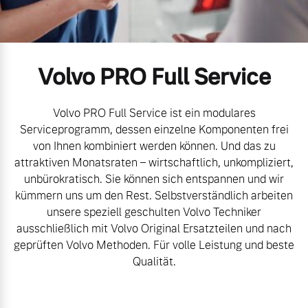
Volvo Gebrauchtwagenbörse
Kontakt und Anfahrt
Mild-Hybrid
4 Modelle
Gebrauchtwagen
Karriere
Volvo PRO Full Service
Volvo kauft Ihr Auto
Unsere News & Events
Volvo PRO Full Service ist ein modulares
Serviceprogramm, dessen einzelne Komponenten frei
Aktuelle Zubehörangebote
von Ihnen kombiniert werden können. Und das zu
Geschäftskunden
attraktiven Monatsraten – wirtschaftlich, unkompliziert,
Zubehörkatalog
unbürokratisch. Sie können sich entspannen und wir
Editionsmodelle
kümmern uns um den Rest. Selbstverständlich arbeiten
unsere speziell geschulten Volvo Techniker
Konnektivität
ausschließlich mit Volvo Original Ersatzteilen und nach
Service by Volvo
geprüften Volvo Methoden. Für volle Leistung und beste
Qualität.
Sie erhalten bei uns eine
Angebot anfragen
Vielzahl von Original