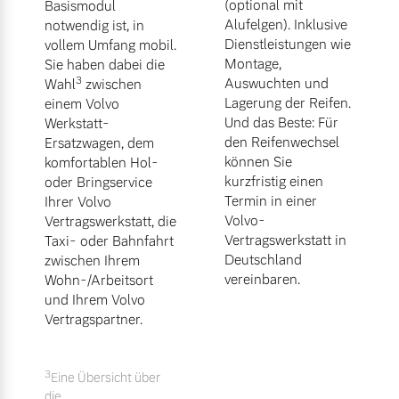
(optional mit
Basismodul
Alufelgen). Inklusive
notwendig ist, in
Dienstleistungen wie
vollem Umfang mobil.
Montage,
Sie haben dabei die
3
Auswuchten und
Wahl
zwischen
Lagerung der Reifen.
einem Volvo
Und das Beste: Für
Werkstatt-
den Reifenwechsel
Ersatzwagen, dem
können Sie
komfortablen Hol-
kurzfristig einen
oder Bringservice
Termin in einer
Ihrer Volvo
Volvo-
Vertragswerkstatt, die
Vertragswerkstatt in
Taxi- oder Bahnfahrt
Deutschland
zwischen Ihrem
vereinbaren.
Wohn-/Arbeitsort
und Ihrem Volvo
Vertragspartner.
3
Eine Übersicht über
die