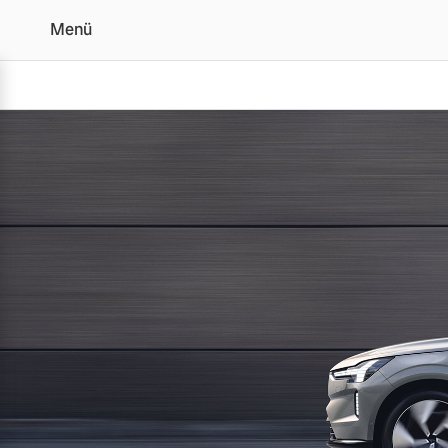
Menü
Die Volvo Schwedenvers
Vollelektrisch
6 Modelle
Plug-in Hybrid
3 Modelle