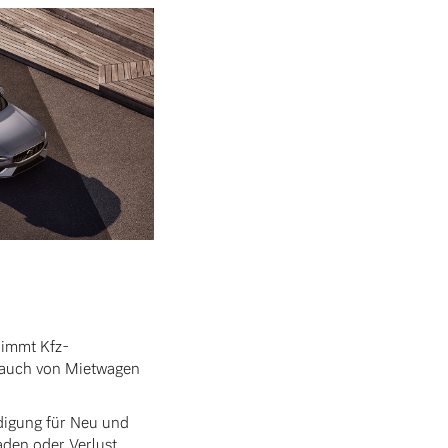
nimmt Kfz-
rauch von Mietwagen
digung für Neu und
den oder Verlust