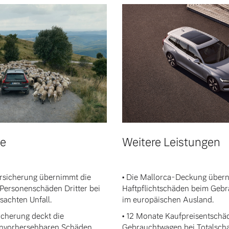
ngebote.
le
Weitere Leistungen
versicherung übernimmt die
• Die Mallorca-Deckung über
Personenschäden Dritter bei
Haftpflichtschäden beim Geb
sachten Unfall.
im europäischen Ausland.
icherung deckt die
• 12 Monate Kaufpreisentschä
unvorhersehbaren Schäden,
Gebrauchtwagen bei Totalscha