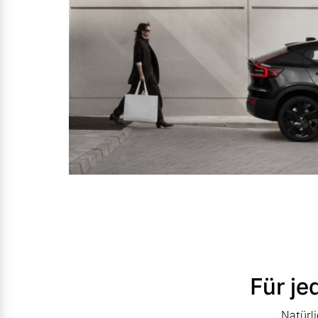
Für je
Natürl