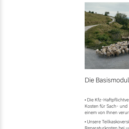
Entdecken Sie unsere saisonalen A
Mehr erfahren
Mehr erfahren
Finanzierung & Leasing
Versicherung
Die Basismodu
• Die Kfz-Haftpflicht
Kosten für Sach- und 
einem von Ihnen verur
• Unsere Teilkaskovers
Reparaturkosten bei 