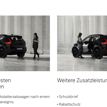
esten
Weitere Zusatzleist
en
rkstattersatzwagen nach einem
• Schutzbrief
ereignis.
• Rabattschutz