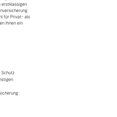
 erstklassigen
enversicherung
 für Privat- als
en Ihnen ein
e Schutz
nstigen
rsicherung