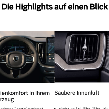
Die Highlights auf einen Blick
Saubere Innenluft
ienkomfort in Ihrem
rzeug
*
Moderner Luftfilter (filtert bis
egrierter Google
Assistant