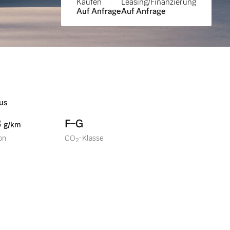
Kaufen
Leasing/Finanzierung
Auf Anfrage
Auf Anfrage
us
8
F–G
g/km
on
CO
-Klasse
2