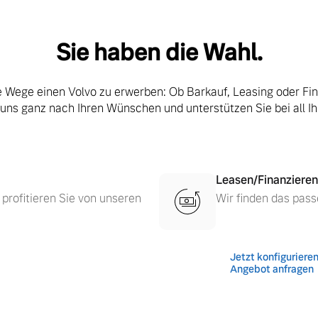
Sie haben die Wahl.
le Wege einen Volvo zu erwerben: Ob Barkauf, Leasing oder Fi
 uns ganz nach Ihren Wünschen und unterstützen Sie bei all I
 von Original Volvo Winter- und Sommer Kompletträder.
Leasen/Finanzieren
 profitieren Sie von unseren
Wir finden das pass
Jetzt konfiguriere
Angebot anfragen