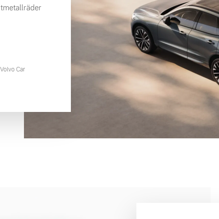
tmetallräder
Volvo Car