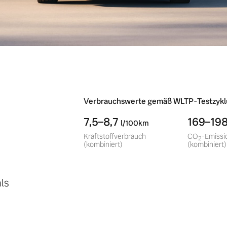
-
Verbrauchswerte gemäß WLTP-Testzykl
7,5–8,7
169–19
l/100km
Kraftstoffverbrauch
CO
-Emissi
2
(kombiniert)
(kombiniert)
ls