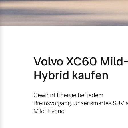
Mild-Hybrid
4 Modelle
Volvo XC60 Mild
Geschäftskunden
Hybrid kaufen
Editionsmodelle
Aktuelle Angebote
Über uns
Konnektivität
Gewinnt Energie bei jedem
Bremsvorgang. Unser smartes SUV a
Geschäftskunden
Unser Team
Mild-Hybrid.
Gebrauchtwagen
Kontakt und Anfahrt
Angebot anfragen