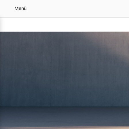
Menü
Der Volvo XC60 | Alle 
Vollelektrisch
6 Modelle
Plug-in Hybrid
3 Modelle