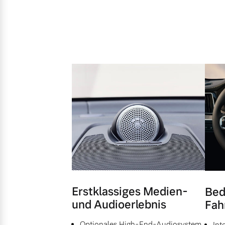
Erstklassiges Medien-
Bed
und Audioerlebnis
Fah
Optionales High-End-Audiosystem
Int