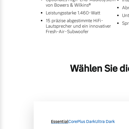
von Bowers & Wilkins®
Abr
Leistungsstarke 1.460-Watt
Unt
15 präzise abgestimmte HiFi-
Spr
Lautsprecher und ein innovativer
Fresh-Air-Subwoofer
Wählen Sie di
Essential
Core
Plus Dark
Ultra Dark