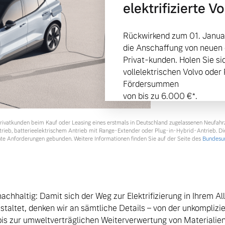
elektrifizierte V
Rückwirkend zum 01. Janua
die Anschaffung von neuen e
Privat-kunden. Holen Sie s
vollelektrischen Volvo oder
Fördersummen
von bis zu 6.000 €⁠*.
 Privatkunden beim Kauf oder Leasing eines erstmals in Deutschland zugelassenen Neufah
 von Original Volvo Winter- und Sommer Kompletträder.
ntrieb, batterieelektrischem Antrieb mit Range-Extender oder Plug-in-Hybrid-Antrieb. Di
te Anforderungen gebunden. Weitere Informationen finden Sie auf der Seite des
Bundesum
nachhaltig: Damit sich der Weg zur Elektrifizierung in Ihrem A
staltet, denken wir an sämtliche Details – von der unkomplizi
bis zur umweltverträglichen Weiterverwertung von Materialien