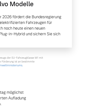
olvo Modelle
r 2026 fördert die Bundesregierung
lektrifizierten Fahrzeugen für
ich noch heute einen neuen
 Plug-in-Hybrid und sichern Sie sich
rzeugs der EU-Fahrzeugklasse M1 mit
e Förderung ist an bestimmte
weltministeriums.
lltag möglichst
erten Aufladung
.