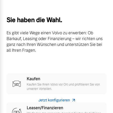
Mehr erfahren
Fahrzeug konfigurieren
Sie haben die Wahl.
Sofort verfügbare Fahrzeuge
Es gibt viele Wege einen Volvo zu erwerben: Ob
Frühjahrscheck
Barkauf, Leasing oder Finanzierung – wir richten uns
Entdecken Sie unsere
ganz nach Ihren Wünschen und unterstützen Sie bei
saisonalen Angebote.
all Ihren Fragen.
Mehr erfahren
Volvo Selekt
Gebrauchtwagen
Die Neuwagenalternative
Mehr erfahren
Kaufen
Finanzierung & Leasing
Kaufen Sie Ihren Volvo vor Ort und profitieren Sie von
unseren Vorteilen.
Versicherung
Jetzt konfigurieren
Editionsmodelle
Leasen/Finanzieren
Jetzt kennenlernen