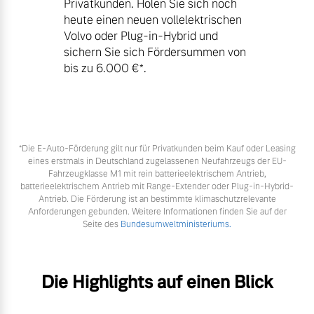
Privatkunden. Holen Sie sich noch
heute einen neuen vollelektrischen
Volvo oder Plug-in-Hybrid und
sichern Sie sich Fördersummen von
bis zu 6.000 €⁠*.
*Die E‑Auto-Förderung gilt nur für Privatkunden beim Kauf oder Leasing
eines erstmals in Deutschland zugelassenen Neufahrzeugs der EU-
Fahrzeugklasse M1 mit rein batterieelektrischem Antrieb,
batterieelektrischem Antrieb mit Range-Extender oder Plug-in-Hybrid-
Antrieb. Die Förderung ist an bestimmte klimaschutzrelevante
Anforderungen gebunden. Weitere Informationen finden Sie auf der
Seite des
Bundesumweltministeriums.
Die Highlights auf einen Blick