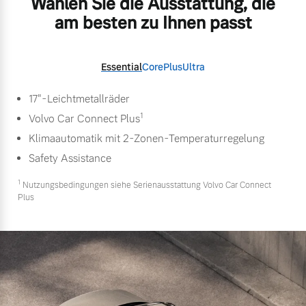
Wählen Sie die Ausstattung, die
am besten zu Ihnen passt
Essential
Core
Plus
Ultra
17"-Leichtmetallräder
1
Volvo Car Connect Plus
Klimaautomatik mit 2-Zonen-Temperaturregelung
Safety Assistance
1
Nutzungsbedingungen siehe Serienausstattung Volvo Car Connect
Plus