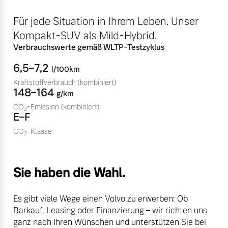
Mehr erfahren
Fahrzeug konfigurieren
Für jede Situation in Ihrem Leben. Unser
Kompakt-SUV als Mild-Hybrid.
Sofort verfügbare Fahrzeuge
Verbrauchswerte gemäß WLTP-Testzyklus
6,5–7,2
Frühjahrscheck
l/100km
Entdecken Sie unsere
Kraftstoffverbrauch
(kombiniert)
148–164
saisonalen Angebote.
g/km
CO
-Emission
(kombiniert)
2
Mehr erfahren
Volvo Selekt
E–F
Gebrauchtwagen
CO
-Klasse
2
Die Neuwagenalternative
Mehr erfahren
Finanzierung & Leasing
Sie haben die Wahl.
Versicherung
Es gibt viele Wege einen Volvo zu erwerben: Ob
Editionsmodelle
Barkauf, Leasing oder Finanzierung – wir richten uns
ganz nach Ihren Wünschen und unterstützen Sie bei
Jetzt kennenlernen