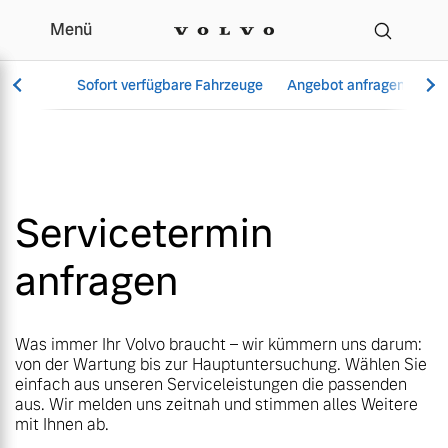
Menü
Menü
Ihr Volvo Servicetermin
Sofort verfügbare Fahrzeuge
Sofort verfügbare Fahrzeuge
Angebot anfragen
Angebot anfragen
Se
Se
Servicetermin
Vollelektrisch
Vollelektrisch
Servicetermin
6 Modelle
6 Modelle
anfragen
Aktuelle Angebote
Über uns
Aktuelle Angebote
Über uns
Was immer Ihr Volvo braucht – wir kümmern uns darum:
Plug-in Hybrid
Plug-in Hybrid
von der Wartung bis zur Hauptuntersuchung. Wählen Sie
3 Modelle
3 Modelle
einfach aus unseren Serviceleistungen die passenden
aus. Wir melden uns zeitnah und stimmen alles Weitere
mit Ihnen ab.
Geschäftskunden
Unser Team
Geschäftskunden
Unser Team