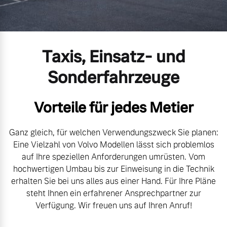
Gebrauchtwagen
Kontakt und Anfahrt
Mild-Hybrid
4 Modelle
Unsere News & Events
Taxis, Einsatz- und
Aktuelle Zubehörangebote
Sonderfahrzeuge
Zubehörkatalog
Vorteile für jedes Metier
Geschäftskunden
Service by Volvo
Ganz gleich, für welchen Verwendungszweck Sie planen:
Editionsmodelle
Eine Vielzahl von Volvo Modellen lässt sich problemlos
auf Ihre speziellen Anforderungen umrüsten. Vom
Konnektivität
Sie erhalten bei uns eine
hochwertigen Umbau bis zur Einweisung in die Technik
Vielzahl von Original
erhalten Sie bei uns alles aus einer Hand. Für Ihre Pläne
Volvo Winter- und
steht Ihnen ein erfahrener Ansprechpartner zur
Sommer Kompletträder.
Verfügung. Wir freuen uns auf Ihren Anruf!
Bitte sprechen Sie uns
Angebot anfragen
direkt an.