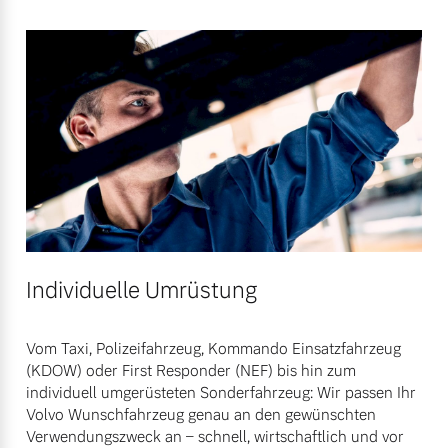
Mehr erfahren
Fahrzeug konfigurieren
Sofort verfügbare Fahrzeuge
Frühjahrscheck
Entdecken Sie unsere
saisonalen Angebote.
Mehr erfahren
Volvo Selekt
Gebrauchtwagen
Die Neuwagenalternative
Individuelle Umrüstung
Mehr erfahren
Finanzierung & Leasing
Vom Taxi, Polizeifahrzeug, Kommando Einsatzfahrzeug
(KDOW) oder First Responder (NEF) bis hin zum
Versicherung
individuell umgerüsteten Sonderfahrzeug: Wir passen Ihr
Editionsmodelle
Volvo Wunschfahrzeug genau an den gewünschten
Jetzt kennenlernen
Verwendungszweck an – schnell, wirtschaftlich und vor