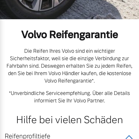
Gebrauchtwagen
Kontakt und Anfahrt
Mild-Hybrid
4 Modelle
Unsere News & Events
Volvo Reifengarantie
Aktuelle Zubehörangebote
Zubehörkatalog
Die Reifen Ihres Volvo sind ein wichtiger
Sicherheitsfaktor, weil sie die einzige Verbindung zur
Fahrbahn sind. Deswegen erhalten Sie zu jedem Reifen,
Geschäftskunden
den Sie bei Ihrem Volvo Händler kaufen, die kostenlose
Service by Volvo
Volvo Reifengarantie*.
Editionsmodelle
*Unverbindliche Serviceempfehlung. Über alle Details
Konnektivität
Sie erhalten bei uns eine
informiert Sie Ihr Volvo Partner.
Vielzahl von Original
Volvo Winter- und
Hilfe bei vielen Schäden
Sommer Kompletträder.
Bitte sprechen Sie uns
Angebot anfragen
Reifenprofiltiefe
direkt an.