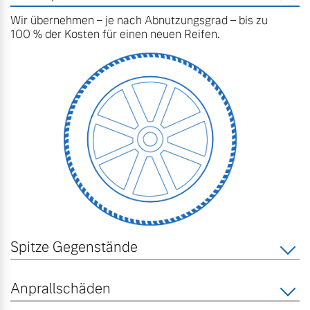
Wir übernehmen – je nach Abnutzungsgrad – bis zu
Mehr erfahren
Fahrzeug konfigurieren
100 % der Kosten für einen neuen Reifen.
Sofort verfügbare Fahrzeuge
Frühjahrscheck
Entdecken Sie unsere
saisonalen Angebote.
Mehr erfahren
Volvo Selekt
Gebrauchtwagen
Die Neuwagenalternative
Mehr erfahren
Finanzierung & Leasing
Spitze Gegenstände
Versicherung
Editionsmodelle
Anprallschäden
Jetzt kennenlernen