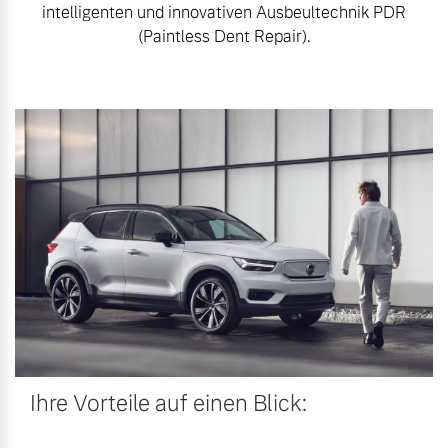
intelligenten und innovativen Ausbeultechnik PDR
Mehr erfahren
(Paintless Dent Repair).
Fahrzeug konfigurieren
Sofort verfügbare Fahrzeuge
Frühjahrscheck
Entdecken Sie unsere
saisonalen Angebote.
Mehr erfahren
Volvo Selekt
Gebrauchtwagen
Die Neuwagenalternative
Mehr erfahren
Finanzierung & Leasing
Versicherung
Ihre Vorteile auf einen Blick:
Editionsmodelle
Jetzt kennenlernen