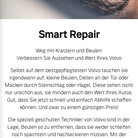
Gebrauchtwagen
Kontakt und Anfahrt
Mild-Hybrid
4 Modelle
Unsere News & Events
Smart Repair
Aktuelle Zubehörangebote
Zubehörkatalog
Weg mit Kratzern und Beulen:
Verbessern Sie Aussehen und Wert Ihres Volvo
Geschäftskunden
Selbst auf dem bestgepflegtesten Volvo tauchen sie
Service by Volvo
irgendwann auf: kleine Beulen, Dellen an der Tür oder
Editionsmodelle
Macken durch Steinschlag oder Hagel. Diese sehen nicht
nur unschön aus, sie mindern auch den Wert Ihres Autos.
Konnektivität
Sie erhalten bei uns eine
Gut, dass Sie jetzt schnell und einfach Abhilfe schaffen
Vielzahl von Original
können. Und zwar zu einem günstigen Preis!
Volvo Winter- und
Die speziell geschulten Techniker von Volvo sind in der
Sommer Kompletträder.
Lage, Beulen so zu entfernen, dass sie weder schleifen
Bitte sprechen Sie uns
Angebot anfragen
noch spachteln und nachlackieren müssen. Mit der
direkt an.