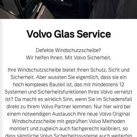
Gebrauchtwagen
Kontakt und Anfahrt
Mild-Hybrid
4 Modelle
Unsere News & Events
Volvo Glas Service
Aktuelle Zubehörangebote
Zubehörkatalog
Defekte Windschutzscheibe?
Wir helfen Ihnen. Mit Volvo Sicherheit.
Geschäftskunden
Ihre Windschutzscheibe bietet Ihnen Schutz, Sicht und
Service by Volvo
Sicherheit. Aber wussten Sie eigentlich, dass sie ein
Editionsmodelle
hoch komplexes Bauteil ist, das mit mindestens 12
Systemen und Sicherheitsfunktionen Ihres Volvo vernetzt
Konnektivität
Sie erhalten bei uns eine
ist? Da macht es wirklich Sinn, wenn Sie im Schadensfall
Vielzahl von Original
direkt zu Ihrem Volvo Partner kommen. Nur hier wird bei
Volvo Winter- und
einem notwendigen Austausch Ihre neue Volvo Original
Sommer Kompletträder.
Windschutzscheibe mit geprüften Volvo Methoden
montiert und zugleich auch fachgerecht kalibriert, so
Bitte sprechen Sie uns
Angebot anfragen
dass sämtliche Volvo Sicherheitssysteme auch weiterhin
direkt an.