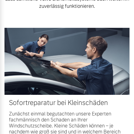
zuverlässig funktionieren.
Mehr erfahren
Fahrzeug konfigurieren
Sofort verfügbare Fahrzeuge
Frühjahrscheck
Entdecken Sie unsere
saisonalen Angebote.
Mehr erfahren
Volvo Selekt
Gebrauchtwagen
Die Neuwagenalternative
Mehr erfahren
Finanzierung & Leasing
Sofortreparatur bei Kleinschäden
Versicherung
Zunächst einmal begutachten unsere Experten
fachmännisch den Schaden an Ihrer
Editionsmodelle
Windschutzscheibe. Kleine Schäden können – je
Jetzt kennenlernen
nachdem wie groß sie sind und in welchem Bereich