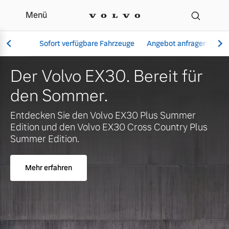
Menü
Ihr Volvo Händler in G
Sofort verfügbare Fahrzeuge
Angebot anfragen
Se
Der Volvo EX30. Bereit für
den Sommer.
Vollelektrisch
Entdecken Sie den Volvo EX30 Plus Summer
6 Modelle
Edition und den Volvo EX30 Cross Country Plus
Summer Edition.
Mehr erfahren
Aktuelle Angebote
Über uns
Plug-in Hybrid
3 Modelle
Geschäftskunden
Unser Team