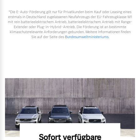
*Die E‑Auto-Förderung gilt nur für Privatkunden beim Kauf oder Leasing eines
erstmals in Deutschland zugelassenen Neufahrzeugs der EU-Fahrzeugklasse M1
mit rein batterieelektrischem Antrieb, batterieelektrischem Antrieb mit Range-
Extender oder Plug-in-Hybrid-Antrieb. Die Förderung ist an bestimmte
klimaschutzrelevante Anforderungen gebunden. Weitere Informationen finden
Sie auf der Seite des
Bundesumweltministeriums.
Sofort verfügbare