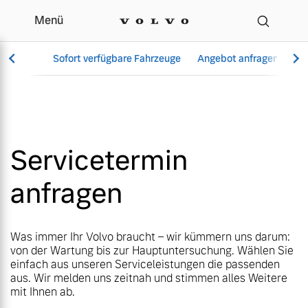
Menü
Menü
Ihr Volvo Servicetermin
Sofort verfügbare Fahrzeuge
Sofort verfügbare Fahrzeuge
Angebot anfragen
Angebot anfragen
Se
Se
Servicetermin
Vollelektrisch
Vollelektrisch
Servicetermin
6 Modelle
6 Modelle
anfragen
Aktuelle Angebote
Über uns
Aktuelle Angebote
Über uns
Was immer Ihr Volvo braucht – wir kümmern uns darum:
Plug-in Hybrid
Plug-in Hybrid
von der Wartung bis zur Hauptuntersuchung. Wählen Sie
3 Modelle
3 Modelle
einfach aus unseren Serviceleistungen die passenden
aus. Wir melden uns zeitnah und stimmen alles Weitere
mit Ihnen ab.
Geschäftskunden
Unser Team
Geschäftskunden
Unser Team