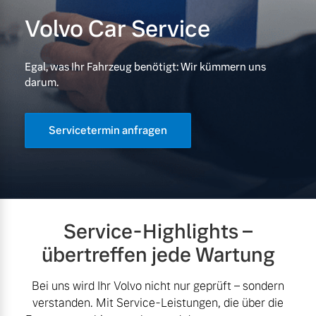
Volvo Car Service
Volvo Gebrauchtwagenbörse
Kontakt und Anfahrt
Mild-Hybrid
4 Modelle
Gebrauchtwagen
Unsere News & Events
Egal, was Ihr Fahrzeug benötigt: Wir kümmern uns
darum.
Volvo kauft Ihr Auto
Servicetermin anfragen
Aktuelle Zubehörangebote
Geschäftskunden
Zubehörkatalog
Editionsmodelle
Konnektivität
Service-Highlights –
Aktuelle Serviceangebote
übertreffen jede Wartung
Service by Volvo
Bei uns wird Ihr Volvo nicht nur geprüft – sondern
verstanden. Mit Service-Leistungen, die über die
Angebot anfragen