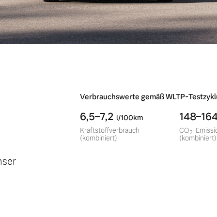
-
Verbrauchswerte gemäß WLTP-Testzykl
6,5–7,2
148–16
l/100km
Kraftstoffverbrauch
CO
-Emissi
2
(kombiniert)
(kombiniert)
nser