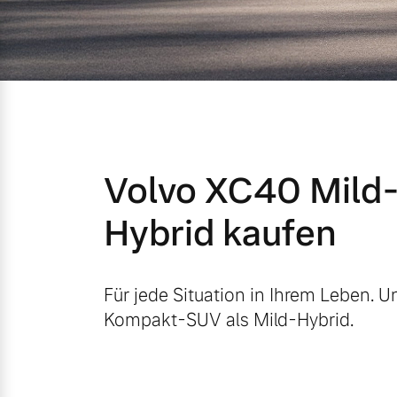
Mild-Hybrid
4 Modelle
Volvo XC40 Mild
Geschäftskunden
Hybrid kaufen
Editionsmodelle
Aktuelle Angebote
Über uns
Konnektivität
Für jede Situation in Ihrem Leben. U
Kompakt-SUV als Mild-Hybrid.
Geschäftskunden
Unser Team
Volvo Gebrauchtwagenbörse
Kontakt und Anfahrt
Angebot anfragen