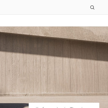
eugbau GmbH Zweigniede