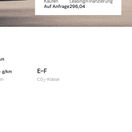
Kaufen
Leasing/Finanzierung
Auf Anfrage
296,04
us
4
E–F
g/km
on
CO
-Klasse
2