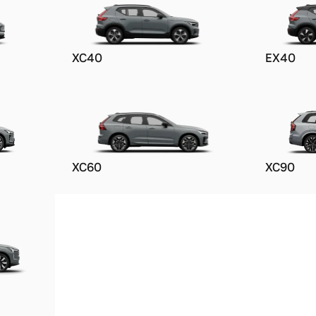
XC40
EX40
ngebote.
XC60
XC90