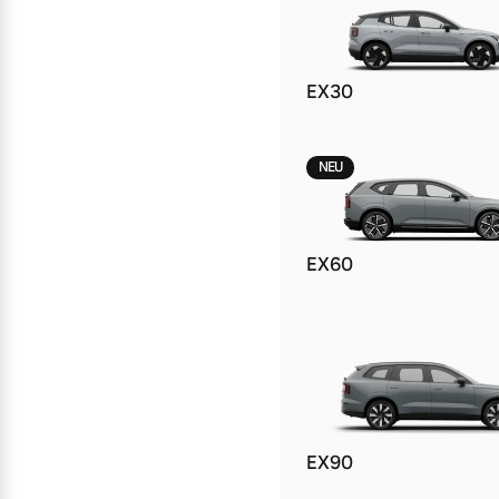
Mehr erfahren
Mehr erfahren
EX30
Frühjahrscheck
NEU
Entdecken Sie unsere saisonalen A
Mehr erfahren
EX60
Finanzierung & Leasing
Versicherung
EX90