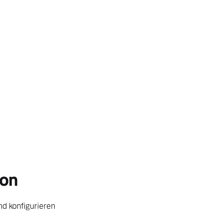
ion
d konfigurieren