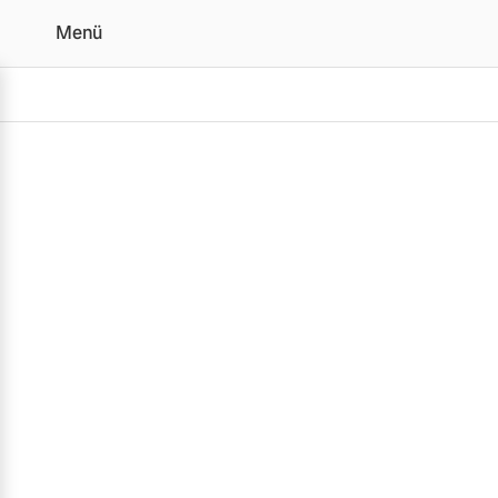
Menü
Alle Volvo Modelle im Ü
Vollelektrisch
6 Modelle
Plug-in Hybrid
3 Modelle