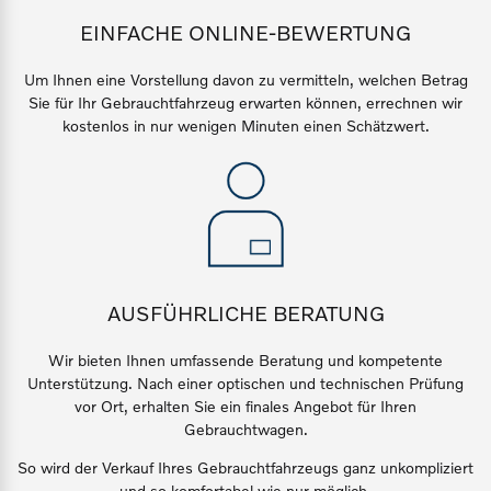
Sie erhalten bei uns eine
EINFACHE ONLINE-BEWERTUNG
Fahrzeug konfigurieren
Vielzahl von Original
Volvo Winter- und
Um Ihnen eine Vorstellung davon zu vermitteln, welchen Betrag
Sommer Kompletträder.
Sofort verfügbare Fahrzeuge
Sie für Ihr Gebrauchtfahrzeug erwarten können, errechnen wir
kostenlos in nur wenigen Minuten einen Schätzwert.
Bitte sprechen Sie uns
direkt an.
Mehr erfahren
Volvo Selekt
Gebrauchtwagen
Die Neuwagenalternative
Frühjahrscheck
AUSFÜHRLICHE BERATUNG
Entdecken Sie unsere
Mehr erfahren
saisonalen Angebote.
Wir
bieten Ihnen umfassende Beratung und kompetente
Unterstützung. Nach einer optischen und technischen Prüfung
Mehr erfahren
vor Ort, erhalten Sie ein finales Angebot für Ihren
Gebrauchtwagen.
Editionsmodelle
So wird der Verkauf Ihres Gebrauchtfahrzeugs ganz unkompliziert
Jetzt kennenlernen
und so komfortabel wie nur möglich.