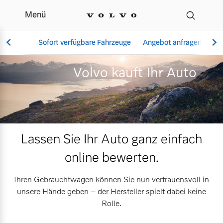
Menü
Volvo kauft Ihr Auto | 
Sofort verfügbare Fahrzeuge
Angebot anfragen
Se
Volvo kauft Ihr Auto
Vollelektrisch
6 Modelle
Lassen Sie Ihr Auto ganz einfach
online bewerten.
Aktuelle Angebote
Über uns
Plug-in Hybrid
Ihren Gebrauchtwagen können Sie nun vertrauensvoll in
3 Modelle
unsere Hände geben – der Hersteller spielt dabei keine
Rolle.
Geschäftskunden
Unser Team