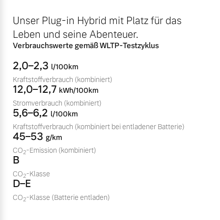
Sie erhalten bei uns eine
Fahrzeug konfigurieren
Unser Plug-in Hybrid mit Platz für das
Vielzahl von Original
Volvo Winter- und
Leben und seine Abenteuer.
Sommer Kompletträder.
Sofort verfügbare Fahrzeuge
Verbrauchswerte gemäß WLTP-Testzyklus
Bitte sprechen Sie uns
2,0–2,3
l/100km
direkt an.
Kraftstoffverbrauch
(kombiniert)
Mehr erfahren
12,0–12,7
kWh/100km
Stromverbrauch
(kombiniert)
Volvo Selekt
5,6–6,2
l/100km
Gebrauchtwagen
Kraftstoffverbrauch
(kombiniert bei entladener Batterie)
Die Neuwagenalternative
Frühjahrscheck
45–53
g/km
Entdecken Sie unsere
Mehr erfahren
CO
-Emission
(kombiniert)
2
B
saisonalen Angebote.
CO
-Klasse
Mehr erfahren
2
D–E
CO
-Klasse
(Batterie entladen)
Editionsmodelle
2
Jetzt kennenlernen