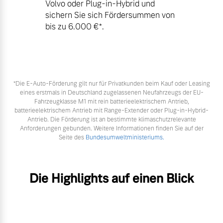
Volvo oder Plug-in-Hybrid und
sichern Sie sich Fördersummen von
bis zu 6.000 €⁠*.
*Die E‑Auto-Förderung gilt nur für Privatkunden beim Kauf oder Leasing
eines erstmals in Deutschland zugelassenen Neufahrzeugs der EU-
Fahrzeugklasse M1 mit rein batterieelektrischem Antrieb,
batterieelektrischem Antrieb mit Range-Extender oder Plug-in-Hybrid-
Antrieb. Die Förderung ist an bestimmte klimaschutzrelevante
Anforderungen gebunden. Weitere Informationen finden Sie auf der
Seite des
Bundesumweltministeriums.
Die Highlights auf einen Blick