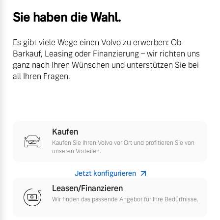
Finanzierung & Leasing
Sie haben die Wahl.
Mehr erfahren
Versicherung
Es gibt viele Wege einen Volvo zu erwerben: Ob
Barkauf, Leasing oder Finanzierung – wir richten uns
ganz nach Ihren Wünschen und unterstützen Sie bei
all Ihren Fragen.
Kaufen
Kaufen Sie Ihren Volvo vor Ort und profitieren Sie von
unseren Vorteilen.
Jetzt konfigurieren
Leasen/Finanzieren
Wir finden das passende Angebot für Ihre Bedürfnisse.