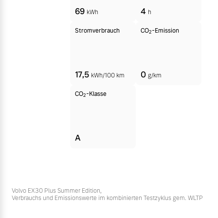
69
4
kWh
h
Stromverbrauch
CO
-Emission
2
17,5
0
kWh/100 km
g/km
CO
-Klasse
2
A
Volvo EX30 Plus Summer Edition,
Verbrauchs und Emissionswerte im kombinierten Testzyklus gem. WLTP