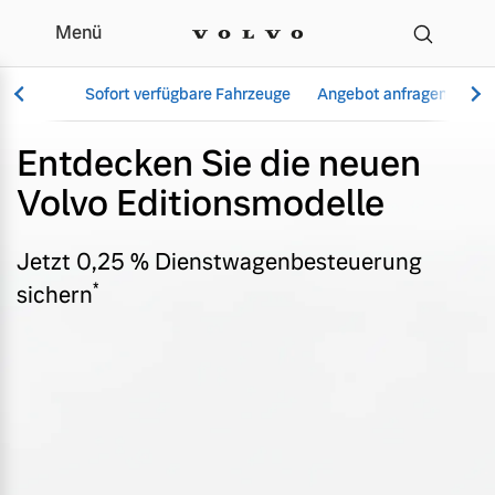
Menü
Editionsmodelle - Angeb
Sofort verfügbare Fahrzeuge
Angebot anfragen
Se
Entdecken Sie die neuen
Volvo Editionsmodelle
Vollelektrisch
6 Modelle
Jetzt 0,25 % Dienstwagenbesteuerung
*
sichern
Aktuelle Angebote
Über uns
Plug-in Hybrid
3 Modelle
Geschäftskunden
Unser Team