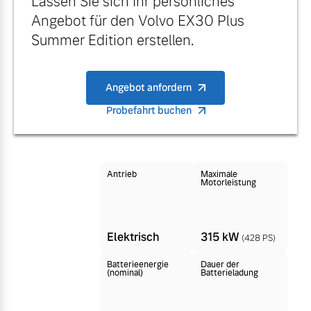
Lassen Sie sich Ihr persönliches
Finanzierung & Leasing
Angebot für den Volvo EX30 Plus
Mehr erfahren
Summer Edition erstellen.
Versicherung
Angebot anfordern
Probefahrt buchen
Antrieb
Maximale
Motorleistung
Elektrisch
315 kW
(428 PS)
Batterieenergie
Dauer der
(nominal)
Batterieladung