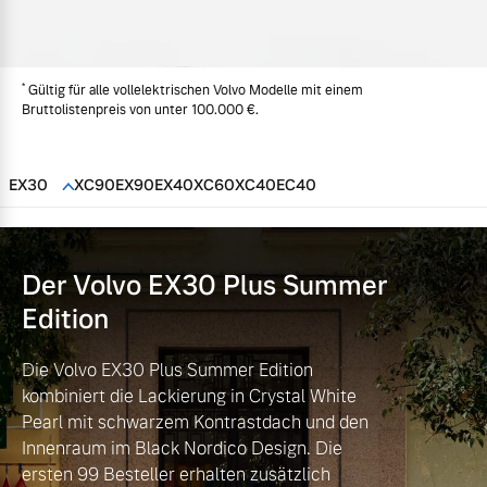
Volvo Gebrauchtwagenbörse
Kontakt und Anfahrt
Mild-Hybrid
4 Modelle
*
Gebrauchtwagen
Unsere News & Events
Gültig für alle vollelektrischen Volvo Modelle mit einem
Bruttolistenpreis von unter 100.000 €.
Volvo kauft Ihr Auto
EX30
XC90
EX90
EX40
XC60
XC40
EC40
Aktuelle Zubehörangebote
Geschäftskunden
Zubehörkatalog
Der Volvo EX30
Plus Summer
Editionsmodelle
Edition
Konnektivität
Aktuelle Serviceangebote
Die Volvo EX30 Plus Summer Edition
kombiniert die Lackierung in Crystal White
Service by Volvo
Pearl mit schwarzem Kontrastdach und den
Innenraum im Black Nordico Design. Die
Angebot anfragen
ersten 99 Besteller erhalten zusätzlich