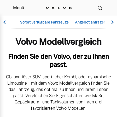
Menü
Der Volvo Modellvergle
Sofort verfügbare Fahrzeuge
Angebot anfragen
Se
Volvo Modellvergleich
Vollelektrisch
Finden Sie den Volvo, der zu Ihnen
6 Modelle
passt.
Ob luxuriöser SUV, sportlicher Kombi, oder dynamische
Limousine – mit dem Volvo Modellvergleich finden Sie
Aktuelle Angebote
Über uns
das Fahrzeug, das optimal zu Ihnen und Ihrem Leben
Plug-in Hybrid
passt. Vergleichen Sie Eigenschaften wie Maße,
3 Modelle
Gepäckraum- und Tankvolumen von Ihren drei
favorisierten Volvo Modellen.
Geschäftskunden
Unser Team