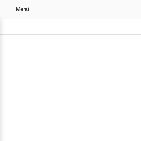
Menü
Probefahrt| Popp Fahrz
Vollelektrisch
6 Modelle
Plug-in Hybrid
3 Modelle