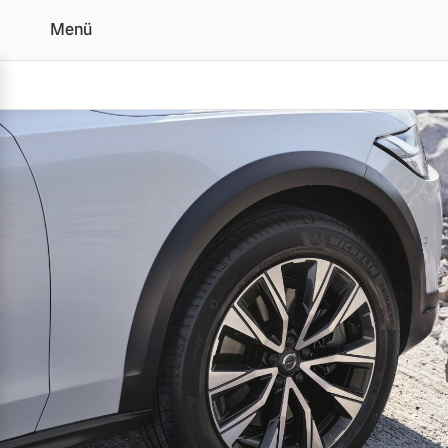
Menü
Volvo Reifengarantie - A
Vollelektrisch
6 Modelle
Plug-in Hybrid
3 Modelle