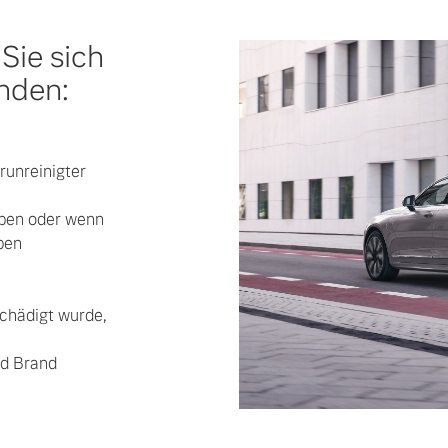
Sie sich
nden:
ngebote.
runreinigter
aben oder wenn
ben
schädigt wurde,
nd Brand