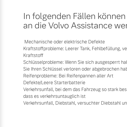
Mehr erfahren
Mehr erfahren
In folgenden Fällen können 
an die Volvo Assistance we
Frühjahrscheck
Mechanische oder elektrische Defekte
Entdecken Sie unsere saisonalen A
Kraftstoffprobleme: Leerer Tank, Fehlbefüllung, ve
Kraftstoff
Mehr erfahren
Schlüsselprobleme: Wenn Sie sich ausgesperrt h
Sie Ihren Schlüssel verloren oder abgebrochen ha
Reifenprobleme: Bei Reifenpannen aller Art
Defekte/Leere Starterbatterie
Verkehrsunfall, bei dem das Fahrzeug so stark be
Finanzierung & Leasing
dass es verkehrsuntauglich ist
Verkehrsunfall, Diebstahl, versuchter Diebstahl u
Versicherung