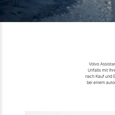
Mild-Hybrid
4 Modelle
Geschäftskunden
Volvo Assistan
Editionsmodelle
Aktuelle Angebote
Über uns
Unfalls mit Ih
nach Kauf und E
Konnektivität
bei einem auto
Geschäftskunden
Unser Team
Volvo Gebrauchtwagenbörse
Kontakt und Anfahrt
Angebot anfragen