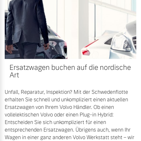
Sie erhalten bei uns eine
Fahrzeug konfigurieren
Vielzahl von Original
Volvo Winter- und
Sommer Kompletträder.
Sofort verfügbare Fahrzeuge
Bitte sprechen Sie uns
direkt an.
Mehr erfahren
Ersatzwagen buchen auf die nordische
Volvo Selekt
Art
Gebrauchtwagen
Die Neuwagenalternative
Frühjahrscheck
Unfall, Reparatur, Inspektion? Mit der Schwedenflotte
Entdecken Sie unsere
Mehr erfahren
erhalten Sie schnell und unkompliziert einen aktuellen
saisonalen Angebote.
Ersatzwagen von Ihrem Volvo Händler. Ob einen
Mehr erfahren
vollelektischen Volvo oder einen Plug-in Hybrid:
Entscheiden Sie sich unkompliziert für einen
Editionsmodelle
entsprechenden Ersatzwagen. Übrigens auch, wenn Ihr
Wagen in einer ganz anderen Volvo Werkstatt steht – wir
Jetzt kennenlernen