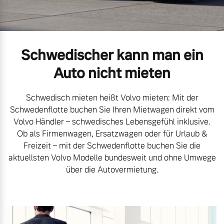
Volvo Gebrauchtwagenbörse
Kontakt und Anfahrt
Mild-Hybrid
4 Modelle
Gebrauchtwagen
Unsere News & Events
Schwedischer kann man ein
Volvo kauft Ihr Auto
Auto nicht mieten
Schwedisch mieten heißt Volvo mieten: Mit der
Aktuelle Zubehörangebote
Geschäftskunden
Schwedenflotte buchen Sie Ihren Mietwagen direkt vom
Volvo Händler – schwedisches Lebensgefühl inklusive.
Zubehörkatalog
Ob als Firmenwagen, Ersatzwagen oder für Urlaub &
Editionsmodelle
Freizeit – mit der Schwedenflotte buchen Sie die
aktuellsten Volvo Modelle bundesweit und ohne Umwege
Konnektivität
Aktuelle Serviceangebote
über die Autovermietung.
Service by Volvo
Angebot anfragen