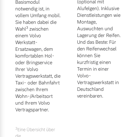
(optional mit
Basismodul
Alufelgen). Inklusive
notwendig ist, in
Dienstleistungen wie
vollem Umfang mobil.
Montage,
Sie haben dabei die
3
Auswuchten und
Wahl
zwischen
Lagerung der Reifen.
einem Volvo
Und das Beste: Für
Werkstatt-
den Reifenwechsel
Ersatzwagen, dem
können Sie
komfortablen Hol-
kurzfristig einen
oder Bringservice
Termin in einer
Ihrer Volvo
Volvo-
Vertragswerkstatt, die
Vertragswerkstatt in
Taxi- oder Bahnfahrt
Deutschland
zwischen Ihrem
vereinbaren.
Wohn-/Arbeitsort
und Ihrem Volvo
Vertragspartner.
3
Eine Übersicht über
die