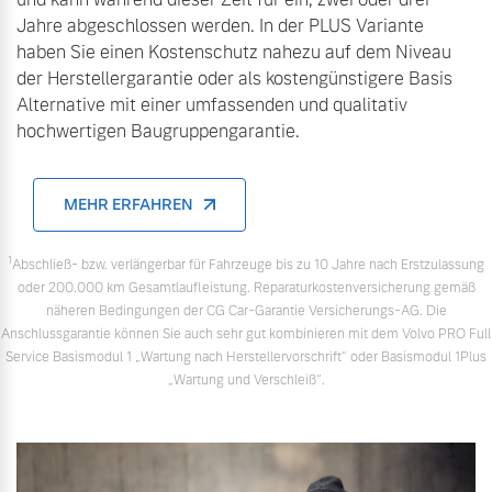
Finanzierung & Leasing
Jahre abgeschlossen werden. In der PLUS Variante
Mehr erfahren
haben Sie einen Kostenschutz nahezu auf dem Niveau
Versicherung
der Herstellergarantie oder als kostengünstigere Basis
Alternative mit einer umfassenden und qualitativ
hochwertigen Baugruppengarantie.
MEHR ERFAHREN
1
Abschließ- bzw. verlängerbar für Fahrzeuge bis zu 10 Jahre nach Erstzulassung
oder 200.000 km Gesamtlaufleistung. Reparaturkostenversicherung gemäß
näheren Bedingungen der CG Car-Garantie Versicherungs-AG. Die
Anschlussgarantie können Sie auch sehr gut kombinieren mit dem Volvo PRO Full
Service Basismodul 1 „Wartung nach Herstellervorschrift“ oder Basismodul 1Plus
„Wartung und Verschleiß“.