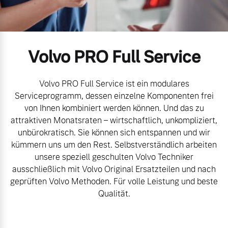
Volvo Gebrauchtwagenbörse
Kontakt und Anfahrt
Mild-Hybrid
4 Modelle
Gebrauchtwagen
Unsere News & Events
Volvo PRO Full Service
Volvo kauft Ihr Auto
Volvo PRO Full Service ist ein modulares
Serviceprogramm, dessen einzelne Komponenten frei
Aktuelle Zubehörangebote
von Ihnen kombiniert werden können. Und das zu
Geschäftskunden
attraktiven Monatsraten – wirtschaftlich, unkompliziert,
Zubehörkatalog
unbürokratisch. Sie können sich entspannen und wir
Editionsmodelle
kümmern uns um den Rest. Selbstverständlich arbeiten
unsere speziell geschulten Volvo Techniker
Konnektivität
ausschließlich mit Volvo Original Ersatzteilen und nach
Aktuelle Serviceangebote
geprüften Volvo Methoden. Für volle Leistung und beste
Service by Volvo
Qualität.
Angebot anfragen