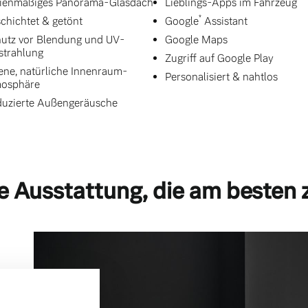
ienmäßiges Panorama-Glasdach
Lieblings-Apps im Fahrzeug
*
chichtet & getönt
Google
Assistant
utz vor Blendung und UV-
Google Maps
strahlung
Zugriff auf Google Play
ene, natürliche Innenraum-
Personalisiert & nahtlos
mosphäre
uzierte Außengeräusche
e Ausstattung, die am besten 