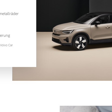
etallräder
ierung
Volvo Car