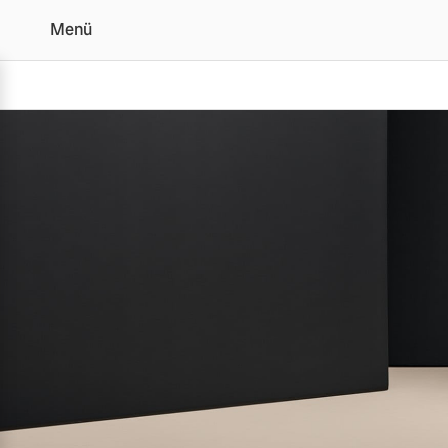
Menü
Der Volvo EC40 | Alle 
Vollelektrisch
6 Modelle
Plug-in Hybrid
3 Modelle