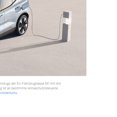
hrzeugs der EU-Fahrzeugklasse M1 mit rein
ng ist an bestimmte klimaschutzrelevante
nisteriums.