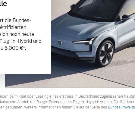
lle
rt die Bundes-
trifizierten
sich noch heute
 Plug-in-Hybrid und
u 6.000 €⁠*.
tkunden beim Kauf oder Leasing eines erstmals in Deutschland zugelassenen Neufa
lektrischem Antrieb mit Range-Extender oder Plug-in-Hybrid-Antrieb. Die Förderu
en gebunden. Weitere Informationen finden Sie auf der Seite des
Bundesumweltmi