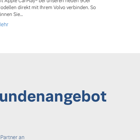
it Apple CarPlay® bei unseren neuen 90er
odellen direkt mit Ihrem Volvo verbinden. So
önnen Sie...
ehr
kundenangebot
 Partner an