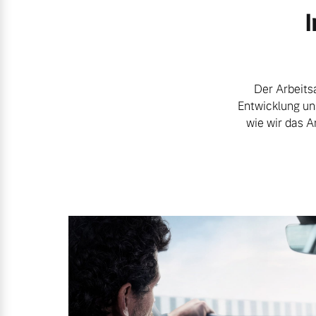
I
Mehr erfahren
Mehr erfahren
Der Arbeitsa
Frühjahrscheck
Entwicklung un
Entdecken Sie unsere saisonalen A
wie wir das A
Mehr erfahren
Finanzierung & Leasing
Versicherung