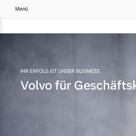
Menü
Volvo für Geschäftskun
Vollelektrisch
6 Modelle
IHR ERFOLG IST UNSER BUSINESS.
Volvo für Geschäfts
Plug-in Hybrid
3 Modelle