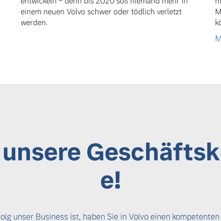
entwickeln – denn bis 2020 soll niemand mehr in
m
einem neuen Volvo schwer oder tödlich verletzt
M
werden.
k
M
e unsere Geschäfts
e!
rfolg unser Business ist, haben Sie in Volvo einen kompetenten