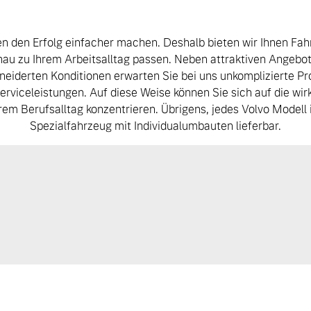
en den Erfolg einfacher machen. Deshalb bieten wir Ihnen Fa
nau zu Ihrem Arbeitsalltag passen. Neben attraktiven Angebo
iderten Konditionen erwarten Sie bei uns unkomplizierte P
rviceleistungen. Auf diese Weise können Sie sich auf die wirk
rem Berufsalltag konzentrieren. Übrigens, jedes Volvo Modell 
Spezialfahrzeug mit Individualumbauten lieferbar.
 von Original Volvo Winter- und Sommer Kompletträder.