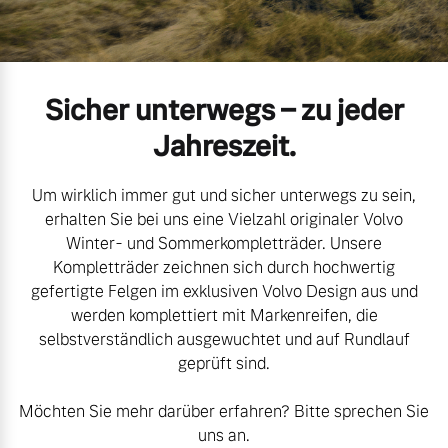
Volvo Gebrauchtwagenbörse
Kontakt und Anfahrt
Mild-Hybrid
4 Modelle
Gebrauchtwagen
Unsere News & Events
Sicher unterwegs – zu jeder
Volvo kauft Ihr Auto
Jahreszeit.
Um wirklich immer gut und sicher unterwegs zu sein,
Aktuelle Zubehörangebote
Geschäftskunden
erhalten Sie bei uns eine Vielzahl originaler Volvo
Winter- und Sommerkompletträder. Unsere
Zubehörkatalog
Kompletträder zeichnen sich durch hochwertig
Editionsmodelle
gefertigte Felgen im exklusiven Volvo Design aus und
werden komplettiert mit Markenreifen, die
Konnektivität
Aktuelle Serviceangebote
selbstverständlich ausgewuchtet und auf Rundlauf
geprüft sind.
Service by Volvo
Möchten Sie mehr darüber erfahren? Bitte sprechen Sie
Angebot anfragen
uns an.