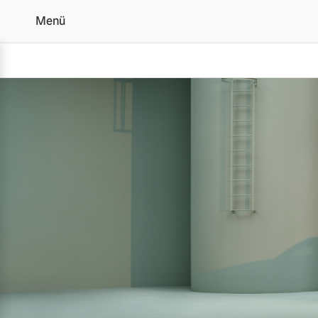
Menü
Volvo XC40 Für jeden 
Vollelektrisch
6 Modelle
Plug-in Hybrid
3 Modelle