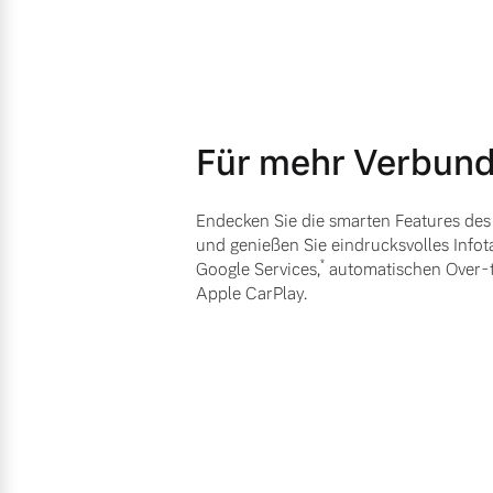
Gebrauchtwagen
Unsere News & Events
Fahrzeug konfigurieren
Volvo kauft Ihr Auto
Sofort verfügbare Fahrzeuge
Für mehr Verbund
Aktuelle Zubehörangebote
Zubehörkatalog
Endecken Sie die smarten Features de
Volvo Selekt Gebrauchtwagen
und genießen Sie eindrucksvolles Infot
*
Google Services,
automatischen Over-
Die Neuwagenalternative
Aktuelle Serviceangebote
Apple CarPlay.
Mehr erfahren
Service by Volvo
Sie erhalten bei uns eine Vielzahl
Editionsmodelle
Bitte sprechen Sie uns direkt an.
Jetzt kennenlernen