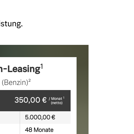
istung.
1
-Leasing
(Benzin)²
350,00 €
1
/ Monat
(netto)
5.000,00 €
48 Monate