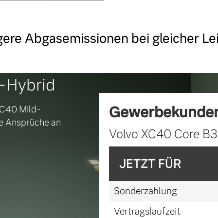
ere Abgasemissionen bei gleicher Le
-Hybrid
Gewerbekunden
 XC40 Mild-
hre Ansprüche an
Volvo XC40 Core B3 
JETZT FÜR
Sonderzahlung
Vertragslaufzeit