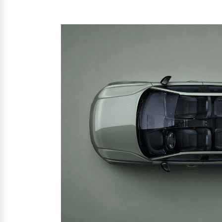
Mehr erfahren
Mehr erfahren
Frühjahrscheck
Entdecken Sie unsere saisonalen A
Mehr erfahren
Finanzierung & Leasing
Versicherung