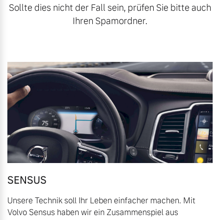
Sollte dies nicht der Fall sein, prüfen Sie bitte auch
Volvo Gebrauchtwagenbörse
Kontakt und Anfahrt
Ihren Spamordner.
Mild-Hybrid
4 Modelle
Gebrauchtwagen
Unsere News & Events
Volvo kauft Ihr Auto
Aktuelle Zubehörangebote
Geschäftskunden
Zubehörkatalog
Editionsmodelle
Konnektivität
Aktuelle Serviceangebote
SENSUS
Service by Volvo
Unsere Technik soll Ihr Leben einfacher machen. Mit
Volvo Sensus haben wir ein Zusammenspiel aus
Angebot anfragen