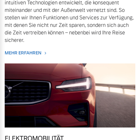
intuitiven Technologien entwickelt, die konsequent
Sie erhalten bei uns eine
miteinander und mit der Außenwelt vernetzt sind. So
Fahrzeug konfigurieren
Vielzahl von Original
stellen wir Ihnen Funktionen und Services zur Verfügung,
Volvo Winter- und
mit denen Sie nicht nur Zeit sparen, sondern sich auch
Sommer Kompletträder.
Sofort verfügbare Fahrzeuge
die Zeit vertreiben können – nebenbei wird Ihre Reise
Bitte sprechen Sie uns
sicherer.
direkt an.
MEHR ERFAHREN
Mehr erfahren
Volvo Selekt
Gebrauchtwagen
Die Neuwagenalternative
Frühjahrscheck
Entdecken Sie unsere
Mehr erfahren
saisonalen Angebote.
Mehr erfahren
Editionsmodelle
Jetzt kennenlernen
ELEKTROMOBILITÄT