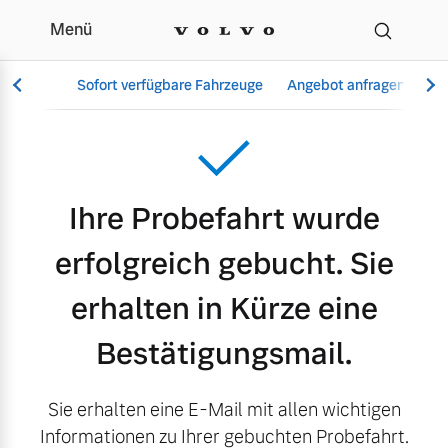
Menü
Danke Probefahrt 2
Sofort verfügbare Fahrzeuge
Angebot anfragen
Se
Vollelektrisch
Ihre Probefahrt wurde
6 Modelle
erfolgreich gebucht. Sie
erhalten in Kürze eine
Aktuelle Angebote
Über uns
Bestätigungsmail.
Plug-in Hybrid
3 Modelle
Sie erhalten eine E-Mail mit allen wichtigen
Informationen zu Ihrer gebuchten Probefahrt.
Geschäftskunden
Unser Team