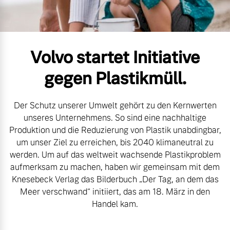
Volvo Gebrauchtwagenbörse
Kontakt und Anfahrt
Mild-Hybrid
4 Modelle
Gebrauchtwagen
Unsere News & Events
Volvo startet Initiative
Volvo kauft Ihr Auto
gegen Plastikmüll.
Der Schutz unserer Umwelt gehört zu den Kernwerten
Aktuelle Zubehörangebote
Geschäftskunden
unseres Unternehmens. So sind eine nachhaltige
Produktion und die Reduzierung von Plastik unabdingbar,
Zubehörkatalog
Editionsmodelle
um unser Ziel zu erreichen, bis 2040 klimaneutral zu
werden. Um auf das weltweit wachsende Plastikproblem
Konnektivität
aufmerksam zu machen, haben wir gemeinsam mit dem
Aktuelle Serviceangebote
Knesebeck Verlag das Bilderbuch „Der Tag, an dem das
Meer verschwand“ initiiert, das am 18. März in den
Service by Volvo
Handel kam.
Angebot anfragen