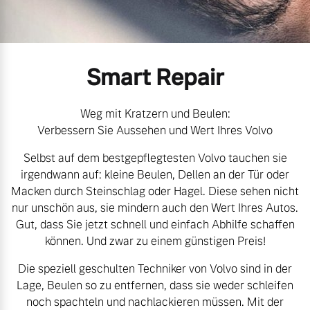
Volvo Gebrauchtwagenbörse
Kontakt und Anfahrt
Mild-Hybrid
4 Modelle
Gebrauchtwagen
Unsere News & Events
Smart Repair
Volvo kauft Ihr Auto
Weg mit Kratzern und Beulen:
Verbessern Sie Aussehen und Wert Ihres Volvo
Aktuelle Zubehörangebote
Geschäftskunden
Selbst auf dem bestgepflegtesten Volvo tauchen sie
irgendwann auf: kleine Beulen, Dellen an der Tür oder
Zubehörkatalog
Editionsmodelle
Macken durch Steinschlag oder Hagel. Diese sehen nicht
nur unschön aus, sie mindern auch den Wert Ihres Autos.
Konnektivität
Gut, dass Sie jetzt schnell und einfach Abhilfe schaffen
Aktuelle Serviceangebote
können. Und zwar zu einem günstigen Preis!
Service by Volvo
Die speziell geschulten Techniker von Volvo sind in der
Lage, Beulen so zu entfernen, dass sie weder schleifen
Angebot anfragen
noch spachteln und nachlackieren müssen. Mit der