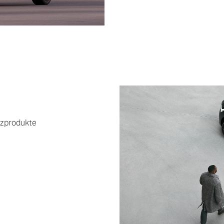
ngebote.
nzprodukte