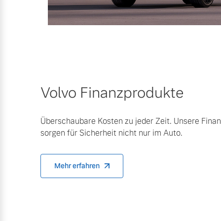
Mehr erfahren
Mehr erfahren
Frühjahrscheck
Entdecken Sie unsere saisonalen A
Volvo Finanzprodukte
Mehr erfahren
Überschaubare Kosten zu jeder Zeit. Unsere Fina
sorgen für Sicherheit nicht nur im Auto.
Finanzierung & Leasing
Mehr erfahren
Versicherung