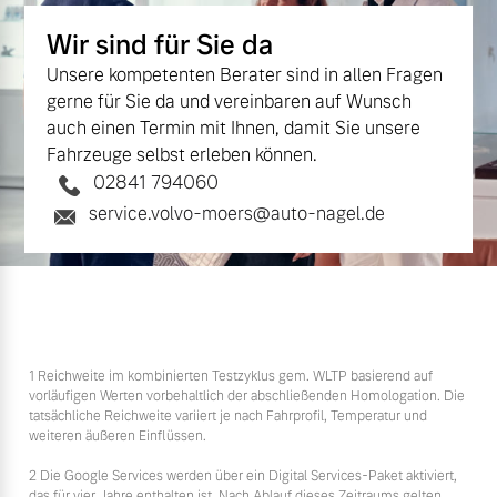
Wir sind für Sie da
Unsere kompetenten Berater sind in allen Fragen
gerne für Sie da und vereinbaren auf Wunsch
auch einen Termin mit Ihnen, damit Sie unsere
Fahrzeuge selbst erleben können.
02841 794060
service.volvo-moers@auto-nagel.de
1 Reichweite im kombinierten Testzyklus gem. WLTP basierend auf
vorläufigen Werten vorbehaltlich der abschließenden Homologation. Die
tatsächliche Reichweite variiert je nach Fahrprofil, Temperatur und
weiteren äußeren Einflüssen.
2 Die Google Services werden über ein Digital Services-Paket aktiviert,
das für vier Jahre enthalten ist. Nach Ablauf dieses Zeitraums gelten