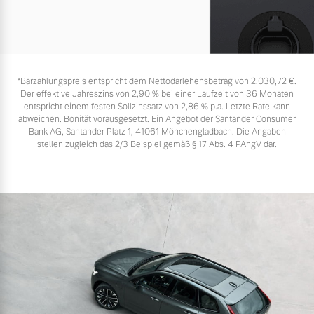
*Barzahlungspreis entspricht dem Nettodarlehensbetrag von 2.030,72 €.
Der effektive Jahreszins von 2,90 % bei einer Laufzeit von 36 Monaten
entspricht einem festen Sollzinssatz von 2,86 % p.a. Letzte Rate kann
abweichen. Bonität vorausgesetzt. Ein Angebot der Santander Consumer
Bank AG, Santander Platz 1, 41061 Mönchengladbach. Die Angaben
stellen zugleich das 2/3 Beispiel gemäß § 17 Abs. 4 PAngV dar.