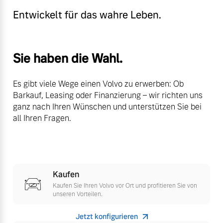
Sie erhalten bei uns eine
Entwickelt für das wahre Leben.
Fahrzeug konfigurieren
Vielzahl von Original
Volvo Winter- und
Sommer Kompletträder.
Sofort verfügbare Fahrzeuge
Sie haben die Wahl.
Bitte sprechen Sie uns
direkt an.
Es gibt viele Wege einen Volvo zu erwerben: Ob
Mehr erfahren
Barkauf, Leasing oder Finanzierung – wir richten uns
ganz nach Ihren Wünschen und unterstützen Sie bei
Volvo Selekt
all Ihren Fragen.
Gebrauchtwagen
Die Neuwagenalternative
Frühjahrscheck
Entdecken Sie unsere
Mehr erfahren
saisonalen Angebote.
Kaufen
Mehr erfahren
Kaufen Sie Ihren Volvo vor Ort und profitieren Sie von
unseren Vorteilen.
Editionsmodelle
Jetzt konfigurieren
Jetzt kennenlernen