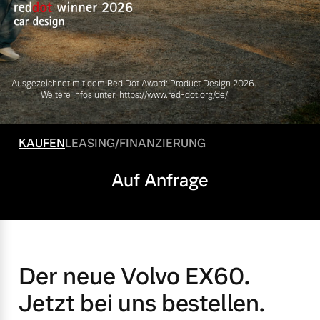
Volvo Gebrauchtwagenbörse
Kontakt und Anfahrt
Mild-Hybrid
4 Modelle
Gebrauchtwagen
Unsere News & Events
Ausgezeichnet mit dem Red Dot Award: Product Design 2026.
Volvo kauft Ihr Auto
Weitere Infos unter:
https://www.red-dot.org/de/
KAUFEN
LEASING/FINANZIERUNG
Aktuelle Zubehörangebote
Geschäftskunden
Auf Anfrage
Zubehörkatalog
Editionsmodelle
Konnektivität
Aktuelle Serviceangebote
Der neue Volvo EX60.
Service by Volvo
Jetzt bei uns bestellen.
Angebot anfragen