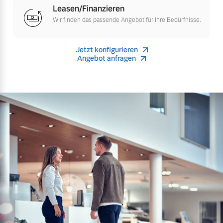
Leasen/Finanzieren
Finanzierung & Leasing
Wir finden das passende Angebot für Ihre Bedürfnisse.
Mehr erfahren
Versicherung
Jetzt konfigurieren
Angebot anfragen