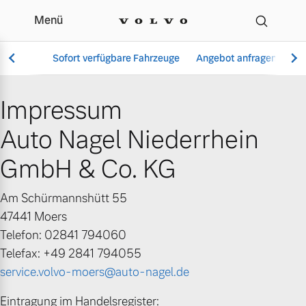
Menü
Impressum | Auto Nagel
Sofort verfügbare Fahrzeuge
Angebot anfragen
Se
Impressum
Auto Nagel Niederrhein
Vollelektrisch
6 Modelle
GmbH & Co. KG
Am Schürmannshütt 55
47441 Moers
Aktuelle Angebote
Über uns
Telefon: 02841 794060
Plug-in Hybrid
Telefax: +49 2841 794055
3 Modelle
service.volvo-moers@auto-nagel.de
Geschäftskunden
Unser Team
Eintragung im Handelsregister: