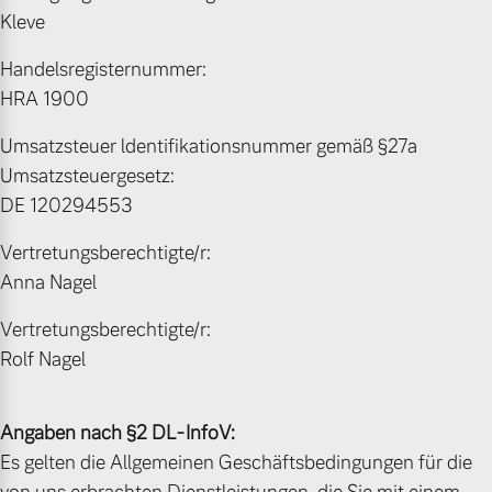
Kleve
Volvo Gebrauchtwagenbörse
Kontakt und Anfahrt
Mild-Hybrid
Handelsregisternummer:
4 Modelle
Gebrauchtwagen
Unsere News & Events
HRA 1900
Volvo kauft Ihr Auto
Umsatzsteuer ldentifikationsnummer gemäß §27a
Umsatzsteuergesetz:
DE 120294553
Aktuelle Zubehörangebote
Geschäftskunden
Vertretungsberechtigte/r:
Zubehörkatalog
Anna Nagel
Editionsmodelle
Vertretungsberechtigte/r:
Konnektivität
Rolf Nagel
Aktuelle Serviceangebote
Service by Volvo
Angaben nach §2 DL-InfoV:
Es gelten die Allgemeinen Geschäftsbedingungen für die
Angebot anfragen