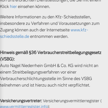
von uns erbrachten Dienstleistungen, die Sie mit einem
Sie erhalten bei uns eine
Klick
hier
einsehen können.
Fahrzeug konfigurieren
Vielzahl von Original
Volvo Winter- und
Weitere Informationen zu den Kfz-Schiedsstellen,
Sommer Kompletträder.
Sofort verfügbare Fahrzeuge
insbesondere zu Verfahren und Voraussetzungen zum
Bitte sprechen Sie uns
Zugang können auch der Internetseite
www.kfz-
direkt an.
schiedsstelle.de
entnommen werden.
Mehr erfahren
Hinweis gemäß §36 Verbraucherstreitbeilegungsgesetz
Volvo Selekt
(VSBG):
Gebrauchtwagen
Auto Nagel Niederrhein GmbH & Co. KG wird nicht an
Die Neuwagenalternative
Frühjahrscheck
einem Streitbeilegungsverfahren vor einer
Entdecken Sie unsere
Mehr erfahren
saisonalen Angebote.
Verbraucherschlichtungsstelle im Sinne des VSBG
teilnehmen und ist hierzu auch nicht verpflichtet.
Mehr erfahren
Editionsmodelle
Versicherungsvertreter:
Versicherungsvermittlerregister (
Jetzt kennenlernen
www.vermittlerregister.info
):