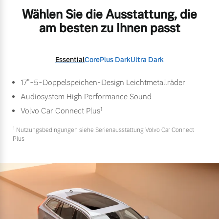
Wählen Sie die Ausstattung, die
am besten zu Ihnen passt
Essential
Core
Plus Dark
Ultra Dark
17"-5-Doppelspeichen-Design Leichtmetallräder
Audiosystem High Performance Sound
1
Volvo Car Connect Plus
1
Nutzungsbedingungen siehe Serienausstattung Volvo Car Connect
Plus