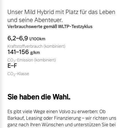
Sie erhalten bei uns eine
Fahrzeug konfigurieren
Unser Mild Hybrid mit Platz für das Leben
Vielzahl von Original
Volvo Winter- und
und seine Abenteuer.
Sommer Kompletträder.
Sofort verfügbare Fahrzeuge
Verbrauchswerte gemäß WLTP-Testzyklus
Bitte sprechen Sie uns
6,2–6,9
l/100km
direkt an.
Kraftstoffverbrauch
(kombiniert)
Mehr erfahren
141–156
g/km
CO
-Emission
(kombiniert)
2
Volvo Selekt
E–F
Gebrauchtwagen
CO
-Klasse
2
Die Neuwagenalternative
Frühjahrscheck
Entdecken Sie unsere
Mehr erfahren
saisonalen Angebote.
Sie haben die Wahl.
Mehr erfahren
Es gibt viele Wege einen Volvo zu erwerben: Ob
Editionsmodelle
Barkauf, Leasing oder Finanzierung – wir richten uns
ganz nach Ihren Wünschen und unterstützen Sie bei
Jetzt kennenlernen