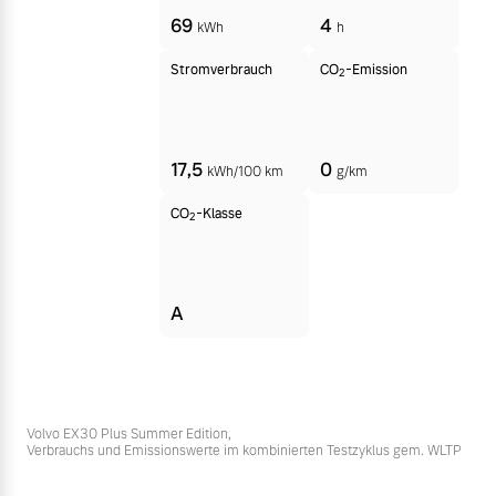
69
4
kWh
h
Stromverbrauch
CO
-Emission
2
17,5
0
kWh/100 km
g/km
CO
-Klasse
2
A
Volvo EX30 Plus Summer Edition,
Verbrauchs und Emissionswerte im kombinierten Testzyklus gem. WLTP