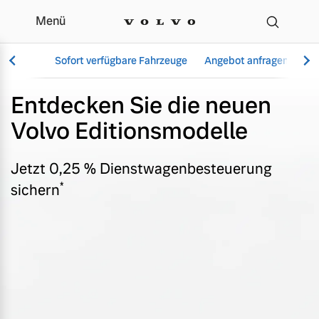
Menü
Editionsmodelle - Angeb
Sofort verfügbare Fahrzeuge
Angebot anfragen
Se
Entdecken Sie die neuen
Volvo Editionsmodelle
Vollelektrisch
6 Modelle
Jetzt 0,25 % Dienstwagenbesteuerung
*
sichern
Aktuelle Angebote
Über uns
Plug-in Hybrid
3 Modelle
Geschäftskunden
Unser Team