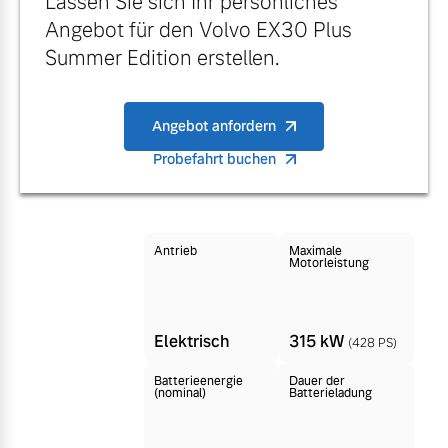
Lassen Sie sich Ihr persönliches
Finanzierung & Leasing
Angebot für den Volvo EX30 Plus
Mehr erfahren
Summer Edition erstellen.
Versicherung
Angebot anfordern
Probefahrt buchen
Antrieb
Maximale
Motorleistung
Elektrisch
315 kW
(428 PS)
Batterieenergie
Dauer der
(nominal)
Batterieladung