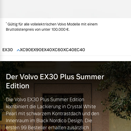
Volvo Gebrauchtwagenbörse
Kontakt und Anfahrt
Mild-Hybrid
4 Modelle
*
Gebrauchtwagen
Unsere News & Events
Gültig für alle vollelektrischen Volvo Modelle mit einem
Bruttolistenpreis von unter 100.000 €.
Volvo kauft Ihr Auto
EX30
XC90
EX90
EX40
XC60
XC40
EC40
Aktuelle Zubehörangebote
Geschäftskunden
Zubehörkatalog
Der Volvo EX30
Plus Summer
Editionsmodelle
Edition
Konnektivität
Aktuelle Serviceangebote
Die Volvo EX30 Plus Summer Edition
kombiniert die Lackierung in Crystal White
Service by Volvo
Pearl mit schwarzem Kontrastdach und den
Innenraum im Black Nordico Design. Die
Angebot anfragen
ersten 99 Besteller erhalten zusätzlich