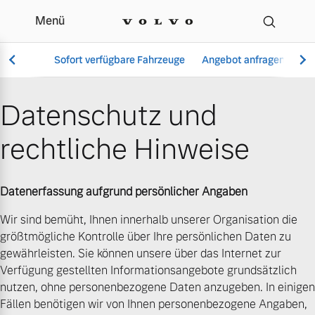
Menü
Datenschutz | Auto Nag
Sofort verfügbare Fahrzeuge
Angebot anfragen
Se
Datenschutz und
rechtliche Hinweise
Vollelektrisch
6 Modelle
Datenerfassung aufgrund persönlicher Angaben
Wir sind bemüht, Ihnen innerhalb unserer Organisation die
größtmögliche Kontrolle über Ihre persönlichen Daten zu
Aktuelle Angebote
Über uns
Plug-in Hybrid
gewährleisten. Sie können unsere über das Internet zur
3 Modelle
Verfügung gestellten Informationsangebote grundsätzlich
nutzen, ohne personenbezogene Daten anzugeben. In einigen
Fällen benötigen wir von Ihnen personenbezogene Angaben,
Geschäftskunden
Unser Team