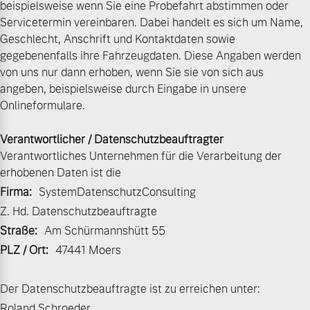
beispielsweise wenn Sie eine Probefahrt abstimmen oder
Servicetermin vereinbaren. Dabei handelt es sich um Name,
Volvo Gebrauchtwagenbörse
Kontakt und Anfahrt
Mild-Hybrid
Geschlecht, Anschrift und Kontaktdaten sowie
4 Modelle
gegebenenfalls ihre Fahrzeugdaten. Diese Angaben werden
Gebrauchtwagen
Unsere News & Events
von uns nur dann erhoben, wenn Sie sie von sich aus
angeben, beispielsweise durch Eingabe in unsere
Volvo kauft Ihr Auto
Onlineformulare.
Verantwortlicher / Datenschutzbeauftragter
Aktuelle Zubehörangebote
Geschäftskunden
Verantwortliches Unternehmen für die Verarbeitung der
erhobenen Daten ist die
Zubehörkatalog
Editionsmodelle
Firma:
SystemDatenschutzConsulting
Z. Hd. Datenschutzbeauftragte
Konnektivität
Aktuelle Serviceangebote
Straße:
Am Schürmannshütt 55
PLZ / Ort:
47441 Moers
Service by Volvo
Der Datenschutzbeauftragte ist zu erreichen unter:
Angebot anfragen
Roland Schroeder