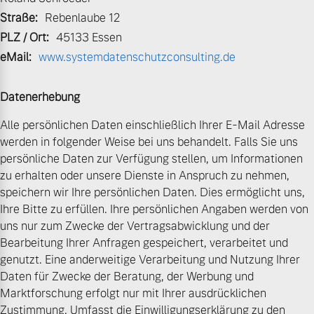
Sie erhalten bei uns eine
Straße:
Rebenlaube 12
Fahrzeug konfigurieren
Vielzahl von Original
PLZ / Ort:
45133 Essen
Volvo Winter- und
eMail:
www.systemdatenschutzconsulting.de
Sommer Kompletträder.
Sofort verfügbare Fahrzeuge
Bitte sprechen Sie uns
Datenerhebung
direkt an.
Mehr erfahren
Alle persönlichen Daten einschließlich Ihrer E-Mail Adresse
werden in folgender Weise bei uns behandelt. Falls Sie uns
Volvo Selekt
persönliche Daten zur Verfügung stellen, um Informationen
Gebrauchtwagen
zu erhalten oder unsere Dienste in Anspruch zu nehmen,
Die Neuwagenalternative
speichern wir Ihre persönlichen Daten. Dies ermöglicht uns,
Frühjahrscheck
Ihre Bitte zu erfüllen. Ihre persönlichen Angaben werden von
Entdecken Sie unsere
Mehr erfahren
uns nur zum Zwecke der Vertragsabwicklung und der
saisonalen Angebote.
Bearbeitung Ihrer Anfragen gespeichert, verarbeitet und
Mehr erfahren
genutzt. Eine anderweitige Verarbeitung und Nutzung Ihrer
Daten für Zwecke der Beratung, der Werbung und
Editionsmodelle
Marktforschung erfolgt nur mit Ihrer ausdrücklichen
Jetzt kennenlernen
Zustimmung. Umfasst die Einwilligungserklärung zu den