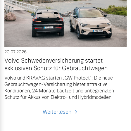
Sie erhalten bei uns eine
Fahrzeug konfigurieren
Vielzahl von Original
Volvo Winter- und
Sommer Kompletträder.
Sofort verfügbare Fahrzeuge
Bitte sprechen Sie uns
direkt an.
Mehr erfahren
20.07.2026
Volvo Schwedenversicherung startet
Volvo Selekt
exklusiven Schutz für Gebrauchtwagen
Gebrauchtwagen
Volvo und KRAVAG starten „GW Protect“: Die neue
Die Neuwagenalternative
Frühjahrscheck
Gebrauchtwagen-Versicherung bietet attraktive
Entdecken Sie unsere
Mehr erfahren
Konditionen, 24 Monate Laufzeit und unbegrenzten
saisonalen Angebote.
Schutz für Akkus von Elektro- und Hybridmodellen
Mehr erfahren
Weiterlesen
Editionsmodelle
Jetzt kennenlernen