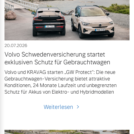
Volvo Gebrauchtwagenbörse
Kontakt und Anfahrt
Mild-Hybrid
4 Modelle
Gebrauchtwagen
Unsere News & Events
Volvo kauft Ihr Auto
20.07.2026
Volvo Schwedenversicherung startet
exklusiven Schutz für Gebrauchtwagen
Aktuelle Zubehörangebote
Geschäftskunden
Volvo und KRAVAG starten „GW Protect“: Die neue
Zubehörkatalog
Gebrauchtwagen-Versicherung bietet attraktive
Editionsmodelle
Konditionen, 24 Monate Laufzeit und unbegrenzten
Schutz für Akkus von Elektro- und Hybridmodellen
Konnektivität
Aktuelle Serviceangebote
Weiterlesen
Service by Volvo
Angebot anfragen