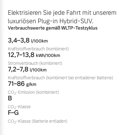
Sie erhalten bei uns eine
Fahrzeug konfigurieren
Elektrisieren Sie jede Fahrt mit unserem
Vielzahl von Original
Volvo Winter- und
luxuriösen Plug-in Hybrid-SUV.
Sommer Kompletträder.
Sofort verfügbare Fahrzeuge
Verbrauchswerte gemäß WLTP-Testzyklus
Bitte sprechen Sie uns
3,4–3,8
l/100km
direkt an.
Kraftstoffverbrauch
(kombiniert)
Mehr erfahren
12,7–13,8
kWh/100km
Stromverbrauch
(kombiniert)
Volvo Selekt
7,2–7,8
l/100km
Gebrauchtwagen
Kraftstoffverbrauch
(kombiniert bei entladener Batterie)
Die Neuwagenalternative
Frühjahrscheck
71–86
g/km
Entdecken Sie unsere
Mehr erfahren
CO
-Emission
(kombiniert)
2
B
saisonalen Angebote.
CO
-Klasse
Mehr erfahren
2
F–G
CO
-Klasse
(Batterie entladen)
Editionsmodelle
2
Jetzt kennenlernen