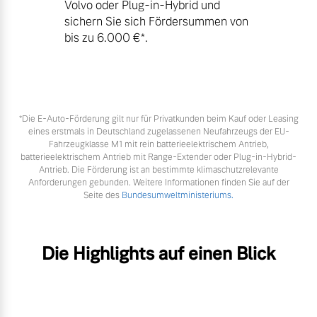
Volvo oder Plug-in-Hybrid und
sichern Sie sich Fördersummen von
bis zu 6.000 €⁠*.
*Die E‑Auto-Förderung gilt nur für Privatkunden beim Kauf oder Leasing
eines erstmals in Deutschland zugelassenen Neufahrzeugs der EU-
Fahrzeugklasse M1 mit rein batterieelektrischem Antrieb,
batterieelektrischem Antrieb mit Range-Extender oder Plug-in-Hybrid-
Antrieb. Die Förderung ist an bestimmte klimaschutzrelevante
Anforderungen gebunden. Weitere Informationen finden Sie auf der
Seite des
Bundesumweltministeriums.
Die Highlights auf einen Blick