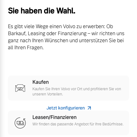
Finanzierung & Leasing
Sie haben die Wahl.
Mehr erfahren
Versicherung
Es gibt viele Wege einen Volvo zu erwerben: Ob
Barkauf, Leasing oder Finanzierung – wir richten uns
ganz nach Ihren Wünschen und unterstützen Sie bei
all Ihren Fragen.
Kaufen
Kaufen Sie Ihren Volvo vor Ort und profitieren Sie von
unseren Vorteilen.
Jetzt konfigurieren
Leasen/Finanzieren
Wir finden das passende Angebot für Ihre Bedürfnisse.