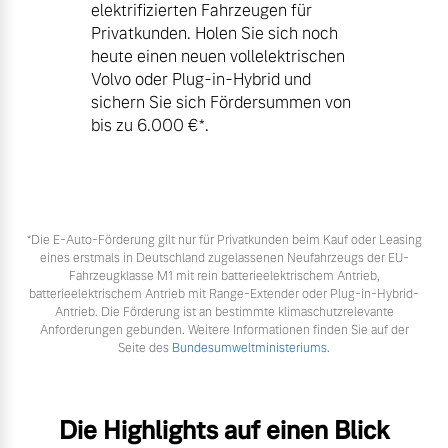
elektrifizierten Fahrzeugen für
Privatkunden. Holen Sie sich noch
heute einen neuen vollelektrischen
Volvo oder Plug-in-Hybrid und
sichern Sie sich Fördersummen von
bis zu 6.000 €⁠*.
*Die E‑Auto-Förderung gilt nur für Privatkunden beim Kauf oder Leasing
eines erstmals in Deutschland zugelassenen Neufahrzeugs der EU-
Fahrzeugklasse M1 mit rein batterieelektrischem Antrieb,
batterieelektrischem Antrieb mit Range-Extender oder Plug-in-Hybrid-
Antrieb. Die Förderung ist an bestimmte klimaschutzrelevante
Anforderungen gebunden. Weitere Informationen finden Sie auf der
Seite des
Bundesumweltministeriums.
Die Highlights auf einen Blick