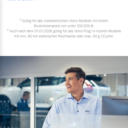
2
Gültig für alle vollelektrischen Volvo Modelle mit einem
Bruttolistenpreis von unter 100.000 €.
3
Auch nach dem 01.01.2026 gültig für alle Volvo Plug-in Hybrid-Modelle
mit min. 80 km elektrischer Reichweite oder max. 50 g CO
/km.
2