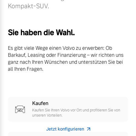
Sie erhalten bei uns eine
Kompakt-SUV.
Fahrzeug konfigurieren
Vielzahl von Original
Volvo Winter- und
Sommer Kompletträder.
Sofort verfügbare Fahrzeuge
Sie haben die Wahl.
Bitte sprechen Sie uns
direkt an.
Es gibt viele Wege einen Volvo zu erwerben: Ob
Mehr erfahren
Barkauf, Leasing oder Finanzierung – wir richten uns
ganz nach Ihren Wünschen und unterstützen Sie bei
Volvo Selekt
all Ihren Fragen.
Gebrauchtwagen
Die Neuwagenalternative
Frühjahrscheck
Entdecken Sie unsere
Mehr erfahren
saisonalen Angebote.
Kaufen
Mehr erfahren
Kaufen Sie Ihren Volvo vor Ort und profitieren Sie von
unseren Vorteilen.
Editionsmodelle
Jetzt konfigurieren
Jetzt kennenlernen